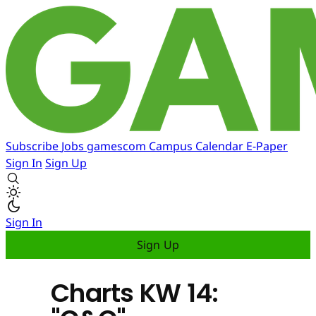
Subscribe
Jobs
gamescom
Campus
Calendar
E-Paper
Sign In
Sign Up
Sign In
Sign Up
Charts KW 14: