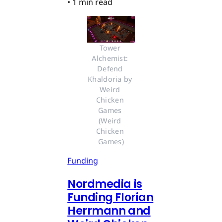
•
1 min read
Tower 
Alchemist: 
Defend 
Khaldoria by 
Weird 
Chicken 
Games 
(Weird 
Chicken 
Games)
Funding
Nordmedia is
Funding Florian
Herrmann and