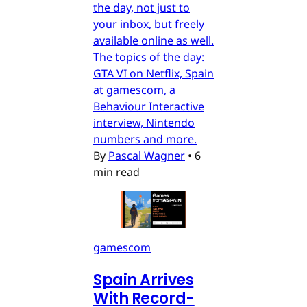
the day, not just to
your inbox, but freely
available online as well.
The topics of the day:
GTA VI on Netflix, Spain
at gamescom, a
Behaviour Interactive
interview, Nintendo
numbers and more.
By
Pascal Wagner
•
6
min read
gamescom
Spain Arrives
With Record-