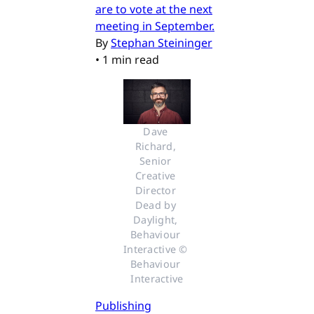
are to vote at the next
meeting in September.
By
Stephan Steininger
•
1 min read
Dave 
Richard, 
Senior 
Creative 
Director 
Dead by 
Daylight, 
Behaviour 
Interactive © 
Behaviour 
Interactive
Publishing