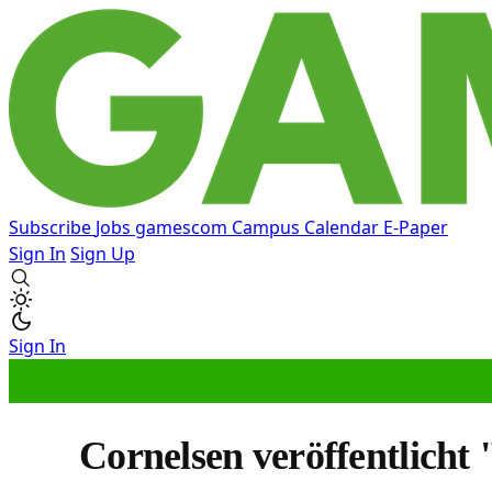
Subscribe
Jobs
gamescom
Campus
Calendar
E-Paper
Sign In
Sign Up
Sign In
Cornelsen veröffentlicht