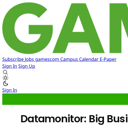
Subscribe
Jobs
gamescom
Campus
Calendar
E-Paper
Sign In
Sign Up
Sign In
Datamonitor: Big Bus