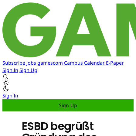
Subscribe
Jobs
gamescom
Campus
Calendar
E-Paper
Sign In
Sign Up
Sign In
Sign Up
ESBD begrüßt