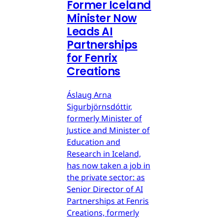
Former Iceland
Minister Now
Leads AI
Partnerships
for Fenrix
Creations
Áslaug Arna
Sigurbjörnsdóttir,
formerly Minister of
Justice and Minister of
Education and
Research in Iceland,
has now taken a job in
the private sector: as
Senior Director of AI
Partnerships at Fenris
Creations, formerly