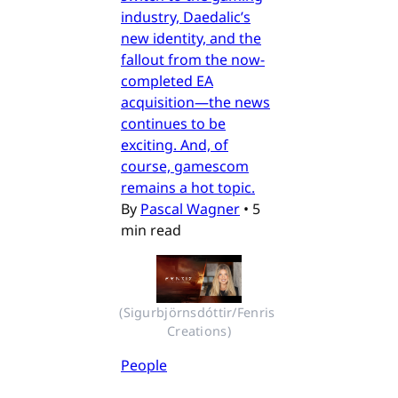
industry, Daedalic’s
new identity, and the
fallout from the now-
completed EA
acquisition—the news
continues to be
exciting. And, of
course, gamescom
remains a hot topic.
By
Pascal Wagner
•
5
min read
(Sigurbjörnsdóttir/Fenris 
Creations)
People