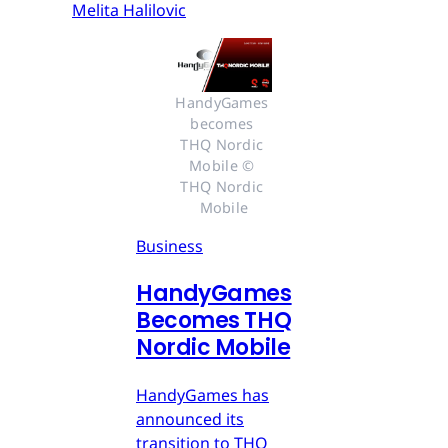
Melita Halilovic
HandyGames 
becomes 
THQ Nordic 
Mobile © 
THQ Nordic 
Mobile
Business
HandyGames
Becomes THQ
Nordic Mobile
HandyGames has
announced its
transition to THQ