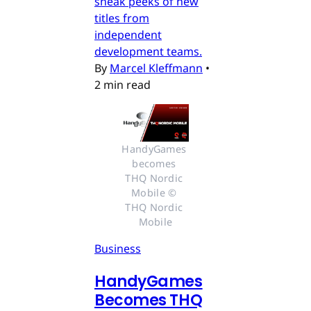
sneak peeks of new
titles from
independent
development teams.
By
Marcel Kleffmann
•
2 min read
HandyGames 
becomes 
THQ Nordic 
Mobile © 
THQ Nordic 
Mobile
Business
HandyGames
Becomes THQ