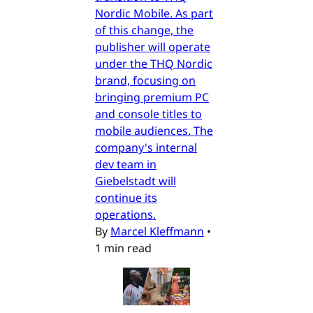
Nordic Mobile. As part
of this change, the
publisher will operate
under the THQ Nordic
brand, focusing on
bringing premium PC
and console titles to
mobile audiences. The
company's internal
dev team in
Giebelstadt will
continue its
operations.
By
Marcel Kleffmann
•
1 min read