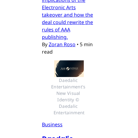
Electronic Arts
takeover and how the
deal could rewrite the
rules of AAA
publishing.
By
Zoran Roso
•
5 min
read
Daedalic 
Entertainment's 
New Visual 
Identity © 
Daedalic 
Entertainment
Business