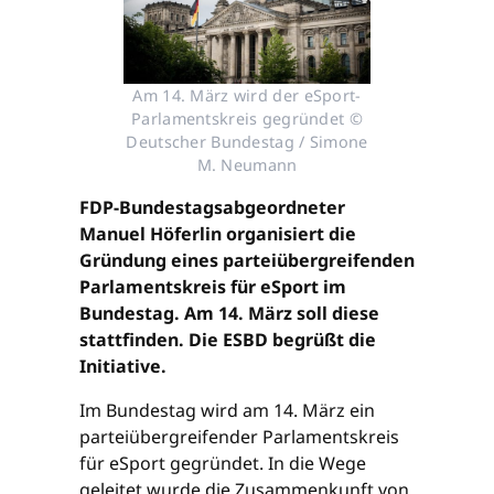
Am 14. März wird der eSport-
Parlamentskreis gegründet ©
Deutscher Bundestag / Simone
M. Neumann
FDP-Bundestagsabgeordneter
Manuel Höferlin organisiert die
Gründung eines parteiübergreifenden
Parlamentskreis für eSport im
Bundestag. Am 14. März soll diese
stattfinden. Die ESBD begrüßt die
Initiative.
Im Bundestag wird am 14. März ein
parteiübergreifender Parlamentskreis
für eSport gegründet. In die Wege
geleitet wurde die Zusammenkunft von