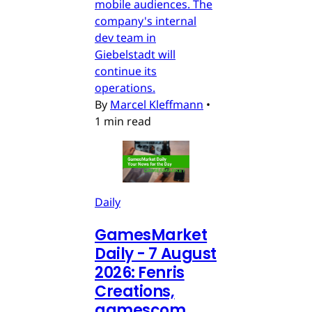
mobile audiences. The
company's internal
dev team in
Giebelstadt will
continue its
operations.
By
Marcel Kleffmann
•
1 min read
Daily
GamesMarket
Daily - 7 August
2026: Fenris
Creations,
gamescom