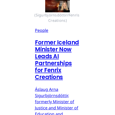
(Sigurbjörnsdóttir/Fenris 
Creations)
People
Former Iceland
Minister Now
Leads AI
Partnerships
for Fenrix
Creations
Áslaug Arna
Sigurbjörnsdóttir,
formerly Minister of
Justice and Minister of
Education and