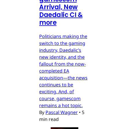
Arrival, New
Daedalic CI &
more
Politicians making the
switch to the gaming
industry, Daedalic’s
new identity, and the
fallout from the now-
completed EA
acquisition—the news
continues to be
exciting. And, of
course, gamescom
remains a hot topic.
By
Pascal Wagner
•
5
min read