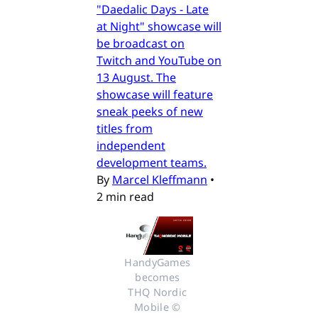
"Daedalic Days - Late
at Night" showcase will
be broadcast on
Twitch and YouTube on
13 August. The
showcase will feature
sneak peeks of new
titles from
independent
development teams.
By
Marcel Kleffmann
•
2 min read
HandyGames 
becomes 
THQ Nordic 
Mobile © 