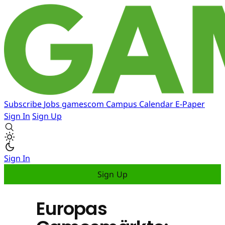
Subscribe
Jobs
gamescom
Campus
Calendar
E-Paper
Sign In
Sign Up
Sign In
Sign Up
Europas