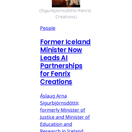
(Sigurbjörnsdóttir/Fenris 
Creations)
People
Former Iceland
Minister Now
Leads AI
Partnerships
for Fenrix
Creations
Áslaug Arna
Sigurbjörnsdóttir,
formerly Minister of
Justice and Minister of
Education and
Research in Iceland,