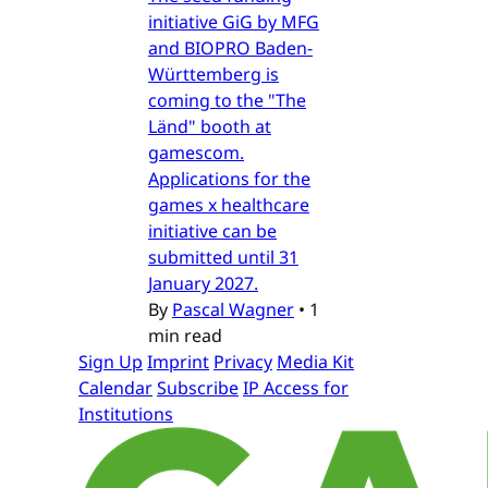
initiative GiG by MFG
and BIOPRO Baden-
Württemberg is
coming to the "The
Länd" booth at
gamescom.
Applications for the
games x healthcare
initiative can be
submitted until 31
January 2027.
By
Pascal Wagner
•
1
min read
Sign Up
Imprint
Privacy
Media Kit
Calendar
Subscribe
IP Access for
Institutions