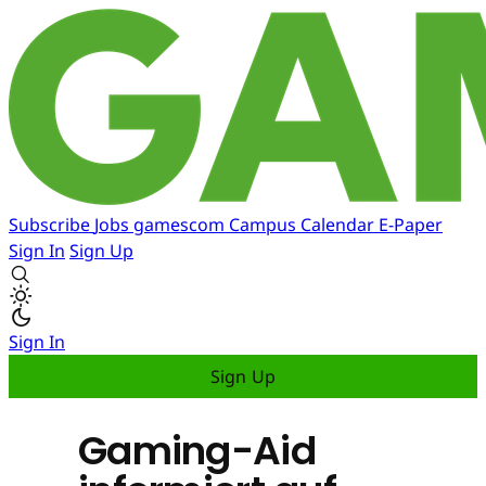
Subscribe
Jobs
gamescom
Campus
Calendar
E-Paper
Sign In
Sign Up
Sign In
Sign Up
Gaming-Aid