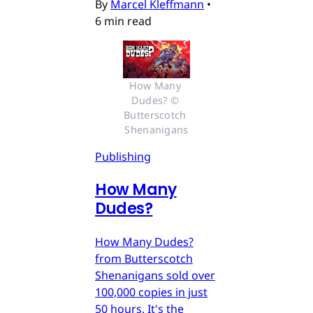
By
Marcel Kleffmann
•
6 min read
How Many 
Dudes? © 
Butterscotch 
Shenanigans
Publishing
How Many
Dudes?
How Many Dudes?
from Butterscotch
Shenanigans sold over
100,000 copies in just
50 hours. It's the