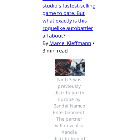
studio's fastest-selling
game to date. But
what exactly is this
roguelike autobattler
all about?
By
Marcel Kleffmann
•
3 min read
Nioh 3 was 
previously 
distributed in 
Europe by 
Bandai Namco 
Entertainment. 
The partner 
will now also 
handle 
distribution of 