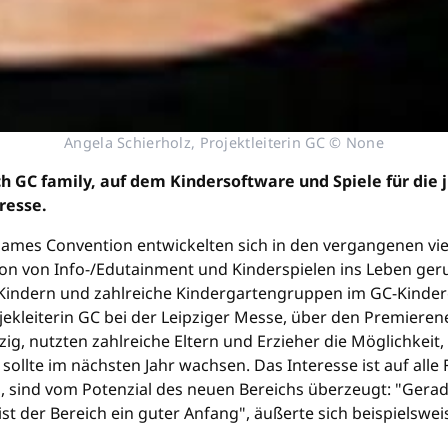
Angela Schierholz, Projektleiterin GC © None
 GC family, auf dem Kindersoftware und Spiele für die j
resse.
Games Convention entwickelten sich in den vergangenen vie
tion von Info-/Edutainment und Kinderspielen ins Leben ger
en Kindern und zahlreiche Kindergartengruppen im GC-Kinde
ojekleiterin GC bei der Leipziger Messe, über den Premieren
g, nutzten zahlreiche Eltern und Erzieher die Möglichkeit
ollte im nächsten Jahr wachsen. Das Interesse ist auf alle 
n, sind vom Potenzial des neuen Bereichs überzeugt: "Gera
ist der Bereich ein guter Anfang", äußerte sich beispielswe