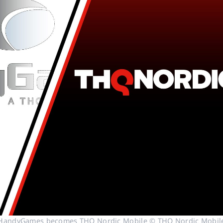
HandyGames becomes THQ Nordic Mobile © THQ Nordic Mobil