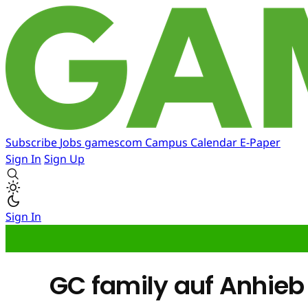
Subscribe
Jobs
gamescom
Campus
Calendar
E-Paper
Sign In
Sign Up
Sign In
GC family auf Anhi