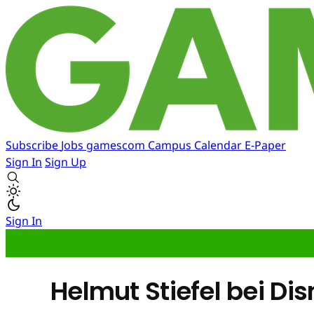
Subscribe
Jobs
gamescom
Campus
Calendar
E-Paper
Sign In
Sign Up
Sign In
Helmut Stiefel bei Di