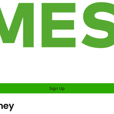
Sign Up
sney