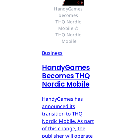
HandyGames 
becomes 
THQ Nordic 
Mobile © 
THQ Nordic 
Mobile
Business
HandyGames
Becomes THQ
Nordic Mobile
HandyGames has
announced its
transition to THQ
Nordic Mobile. As part
of this change, the
publisher will operate