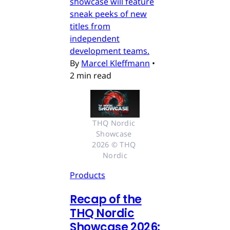
showcase will feature
sneak peeks of new
titles from
independent
development teams.
By
Marcel Kleffmann
•
2 min read
THQ Nordic 
Showcase 
2026 © THQ 
Nordic
Products
Recap of the
THQ Nordic
Showcase 2026: