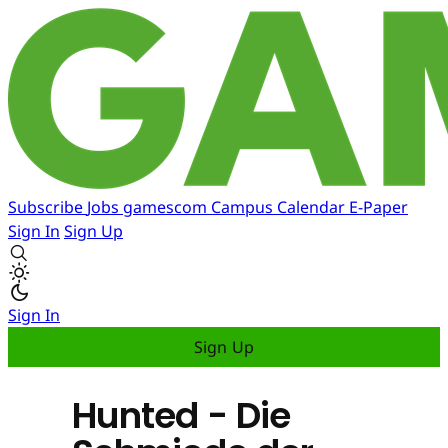
Subscribe
Jobs
gamescom
Campus
Calendar
E-Paper
Sign In
Sign Up
Sign In
Sign Up
Hunted - Die