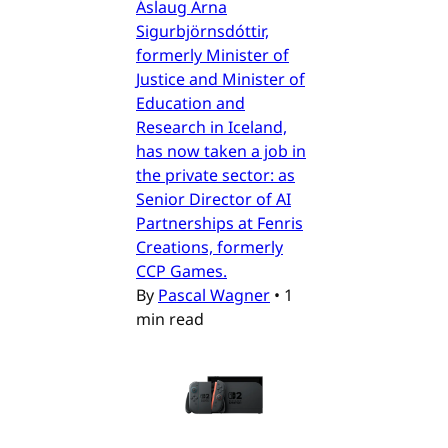
Áslaug Arna
Sigurbjörnsdóttir,
formerly Minister of
Justice and Minister of
Education and
Research in Iceland,
has now taken a job in
the private sector: as
Senior Director of AI
Partnerships at Fenris
Creations, formerly
CCP Games.
By
Pascal Wagner
•
1
min read