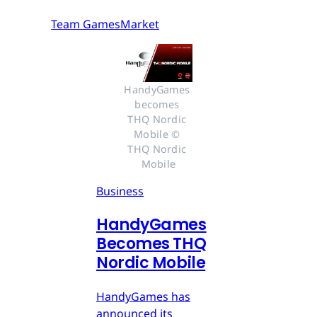
Team GamesMarket
HandyGames 
becomes 
THQ Nordic 
Mobile © 
THQ Nordic 
Mobile
Business
HandyGames
Becomes THQ
Nordic Mobile
HandyGames has
announced its