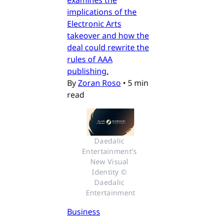
examines the
implications of the
Electronic Arts
takeover and how the
deal could rewrite the
rules of AAA
publishing.
By
Zoran Roso
•
5 min
read
Daedalic 
Entertainment's 
New Visual 
Identity © 
Daedalic 
Entertainment
Business