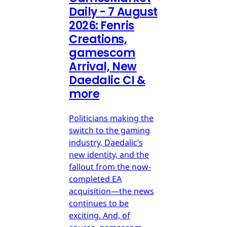
Daily - 7 August
2026: Fenris
Creations,
gamescom
Arrival, New
Daedalic CI &
more
Politicians making the
switch to the gaming
industry, Daedalic’s
new identity, and the
fallout from the now-
completed EA
acquisition—the news
continues to be
exciting. And, of