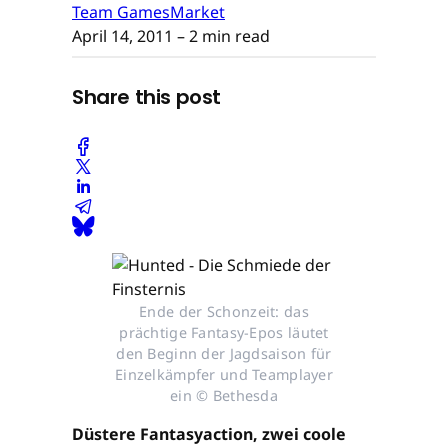
Team GamesMarket
April 14, 2011
– 2 min read
Share this post
Ende der Schonzeit: das
prächtige Fantasy-Epos läutet
den Beginn der Jagdsaison für
Einzelkämpfer und Teamplayer
ein © Bethesda
Düstere Fantasyaction, zwei coole