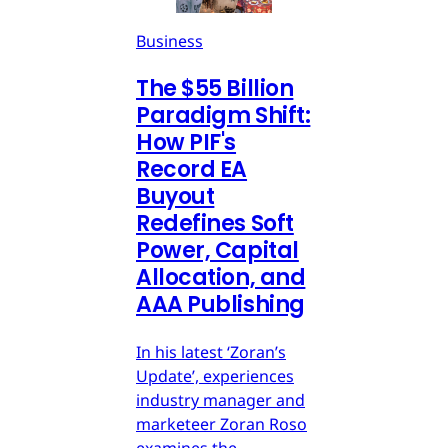
Business
The $55 Billion
Paradigm Shift:
How PIF's
Record EA
Buyout
Redefines Soft
Power, Capital
Allocation, and
AAA Publishing
In his latest ‘Zoran’s
Update’, experiences
industry manager and
marketeer Zoran Roso