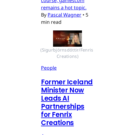
course, gamescom
remains a hot topic.
By
Pascal Wagner
•
5
min read
(Sigurbjörnsdóttir/Fenris 
Creations)
People
Former Iceland
Minister Now
Leads AI
Partnerships
for Fenrix
Creations