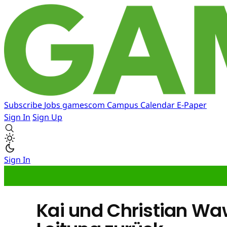
Subscribe
Jobs
gamescom
Campus
Calendar
E-Paper
Sign In
Sign Up
Sign In
Kai und Christian Wa