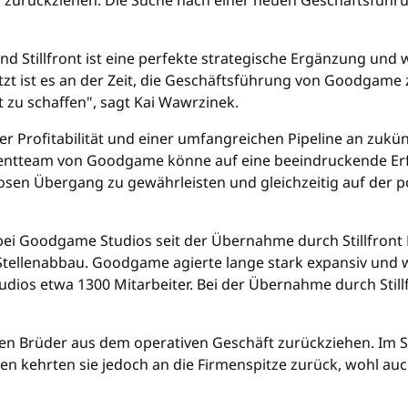
er zurückziehen. Die Suche nach einer neuen Geschäftsführu
tillfront ist eine perfekte strategische Ergänzung und wi
etzt ist es an der Zeit, die Geschäftsführung von Goodgame
t zu schaffen", sagt Kai Wawrzinek.
er Profitabilität und einer umfangreichen Pipeline an zukün
mentteam von Goodgame könne auf eine beeindruckende Erf
sen Übergang zu gewährleisten und gleichzeitig auf der 
on bei Goodgame Studios seit der Übernahme durch Stillfront
 Stellenabbau. Goodgame agierte lange stark expansiv und
Studios etwa 1300 Mitarbeiter. Bei der Übernahme durch Sti
beiden Brüder aus dem operativen Geschäft zurückziehen. Im
en kehrten sie jedoch an die Firmenspitze zurück, wohl au