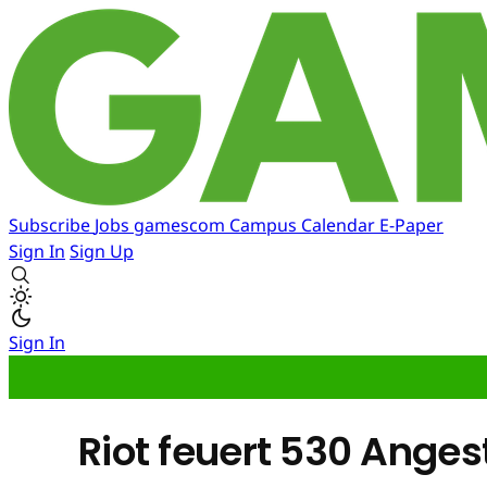
Subscribe
Jobs
gamescom
Campus
Calendar
E-Paper
Sign In
Sign Up
Sign In
Riot feuert 530 Anges