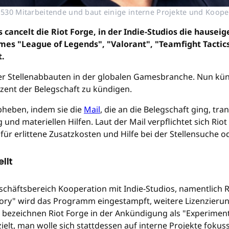
t 530 Mitarbeitende und baut einige interne Projekte und Koop
s cancelt die Riot Forge, in der Indie-Studios die hause
mes "League of Legends", "Valorant", "Teamfight Tactics
t.
er Stellenabbauten in der globalen Gamesbranche. Nun kün
zent der Belegschaft zu kündigen.
abheben, indem sie die
Mail
, die an die Belegschaft ging, tr
und materiellen Hilfen. Laut der Mail verpflichtet sich R
r erlittene Zusatzkosten und Hilfe bei der Stellensuche 
llt
Geschäftsbereich Kooperation mit Indie-Studios, namentlic
ry" wird das Programm eingestampft, weitere Lizenzierunge
 bezeichnen Riot Forge in der Ankündigung als "Experimen
elt, man wolle sich stattdessen auf interne Projekte fokuss