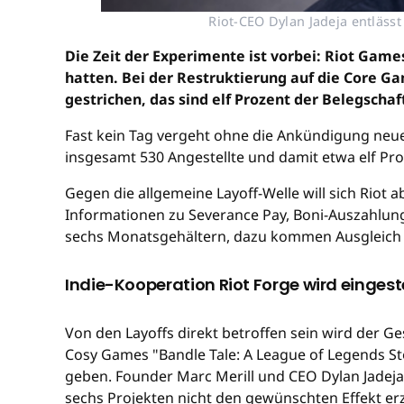
Riot-CEO Dylan Jadeja entläss
Die Zeit der Experimente ist vorbei: Riot Game
hatten. Bei der Restruktierung auf die Core Ga
gestrichen, das sind elf Prozent der Belegschaf
Fast kein Tag vergeht ohne die Ankündigung neu
insgesamt 530 Angestellte und damit etwa elf Pro
Gegen die allgemeine Layoff-Welle will sich Riot 
Informationen zu Severance Pay, Boni-Auszahlung 
sechs Monatsgehältern, dazu kommen Ausgleich fü
Indie-Kooperation Riot Forge wird eingeste
Von den Layoffs direkt betroffen sein wird der 
Cosy Games "Bandle Tale: A League of Legends Sto
geben. Founder Marc Merill und CEO Dylan Jadeja
sechs Projekten nicht den gewünschten Effekt erzi