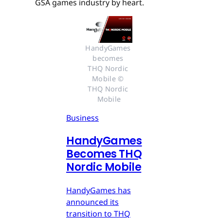
GSA games industry by heart.
HandyGames 
becomes 
THQ Nordic 
Mobile © 
THQ Nordic 
Mobile
Business
HandyGames
Becomes THQ
Nordic Mobile
HandyGames has
announced its
transition to THQ