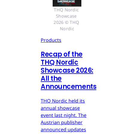
THQ Nordic 
Showcase 
2026 © THQ 
Nordic
Products
Recap of the
THQ Nordic
Showcase 2026:
All the
Announcements
THQ Nordic held its
annual showcase
event last night. The
Austrian publisher
announced updates