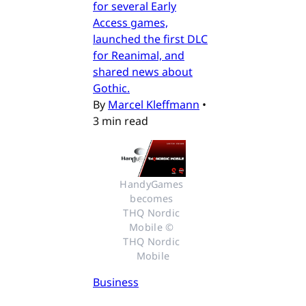
for several Early
Access games,
launched the first DLC
for Reanimal, and
shared news about
Gothic.
By
Marcel Kleffmann
•
3 min read
HandyGames 
becomes 
THQ Nordic 
Mobile © 
THQ Nordic 
Mobile
Business