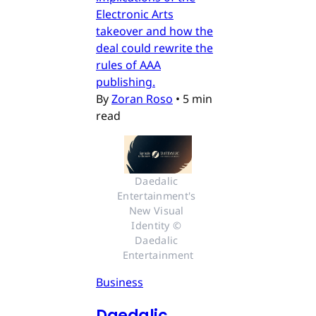
Electronic Arts
takeover and how the
deal could rewrite the
rules of AAA
publishing.
By
Zoran Roso
•
5 min
read
Daedalic 
Entertainment's 
New Visual 
Identity © 
Daedalic 
Entertainment
Business
Daedalic