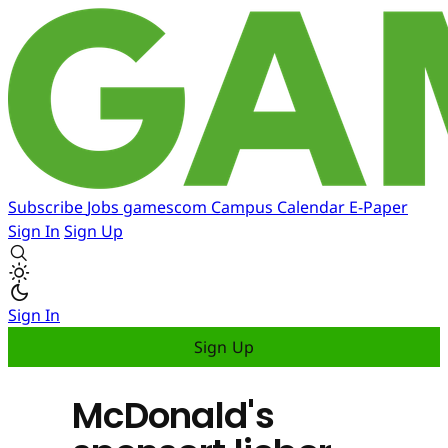
Subscribe
Jobs
gamescom
Campus
Calendar
E-Paper
Sign In
Sign Up
Sign In
Sign Up
McDonald's