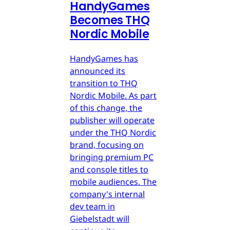
HandyGames
Becomes THQ
Nordic Mobile
HandyGames has
announced its
transition to THQ
Nordic Mobile. As part
of this change, the
publisher will operate
under the THQ Nordic
brand, focusing on
bringing premium PC
and console titles to
mobile audiences. The
company's internal
dev team in
Giebelstadt will