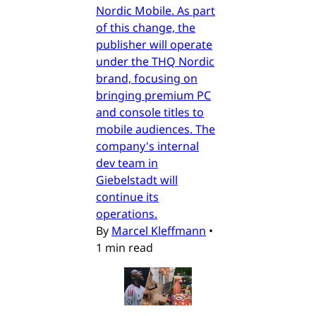
Nordic Mobile. As part
of this change, the
publisher will operate
under the THQ Nordic
brand, focusing on
bringing premium PC
and console titles to
mobile audiences. The
company's internal
dev team in
Giebelstadt will
continue its
operations.
By
Marcel Kleffmann
•
1 min read