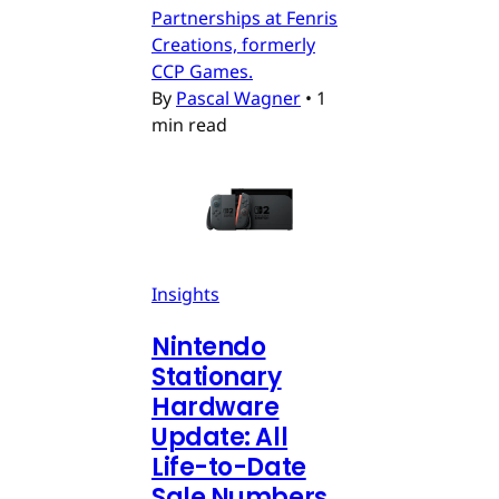
Partnerships at Fenris
Creations, formerly
CCP Games.
By
Pascal Wagner
•
1
min read
Insights
Nintendo
Stationary
Hardware
Update: All
Life-to-Date
Sale Numbers