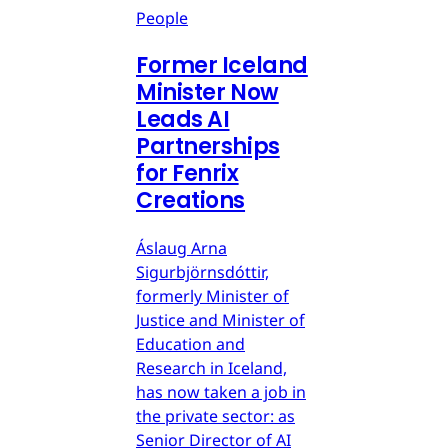
People
Former Iceland
Minister Now
Leads AI
Partnerships
for Fenrix
Creations
Áslaug Arna
Sigurbjörnsdóttir,
formerly Minister of
Justice and Minister of
Education and
Research in Iceland,
has now taken a job in
the private sector: as
Senior Director of AI