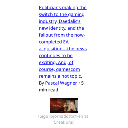
Politicians making the
switch to the gaming
industry, Daedalic’s
new identity, and the
fallout from the now-
completed EA
acquisition—the news
continues to be
exciting. And, of
course, gamescom
remains a hot topic.
By
Pascal Wagner
•
5
min read
(Sigurbjörnsdóttir/Fenris 
Creations)