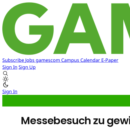
Subscribe
Jobs
gamescom
Campus
Calendar
E-Paper
Sign In
Sign Up
Sign In
Messebesuch zu gew