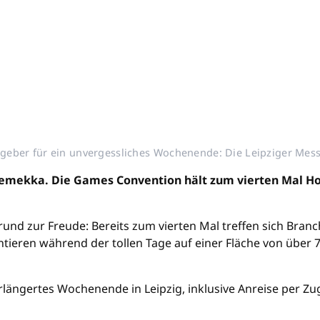
geber für ein unvergessliches Wochenende: Die Leipziger Me
ielemekka. Die Games Convention hält zum vierten Mal H
nd zur Freude: Bereits zum vierten Mal treffen sich Branc
entieren während der tollen Tage auf einer Fläche von über 
verlängertes Wochenende in Leipzig, inklusive Anreise per