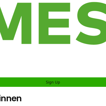
Sign Up
innen