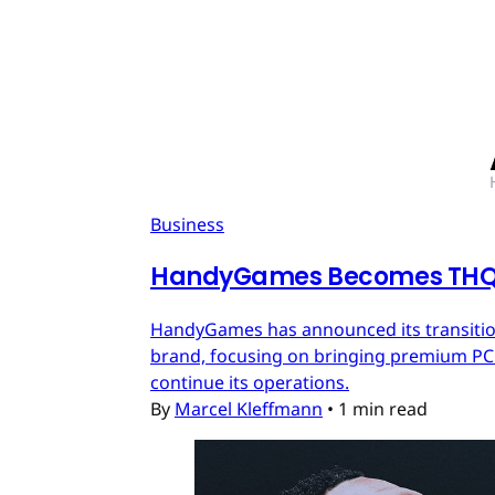
Business
HandyGames Becomes THQ 
HandyGames has announced its transition
brand, focusing on bringing premium PC a
continue its operations.
By
Marcel Kleffmann
•
1 min read