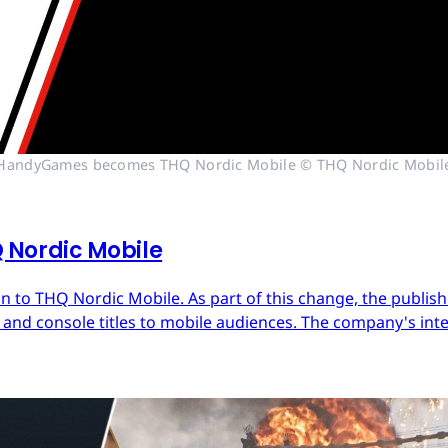
HandyGames becomes THQ Nordic Mobile © THQ Nordic Mobil
Nordic Mobile
 to THQ Nordic Mobile. As part of this change, the publish
nd console titles to mobile audiences. The company's inter