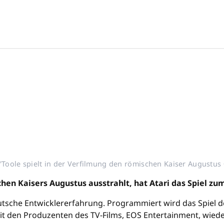
'Toole spielt in der Verfilmung den römischen Kaiser Augustu
en Kaisers Augustus ausstrahlt, hat Atari das Spiel zum 
deutsche Entwicklererfahrung. Programmiert wird das Spiel 
mit den Produzenten des TV-Films, EOS Entertainment, wied