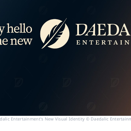
dalic Entertainment's New Visual Identity © Daedalic Entertain