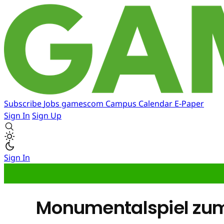
Subscribe
Jobs
gamescom
Campus
Calendar
E-Paper
Sign In
Sign Up
Sign In
Monumentalspiel zum