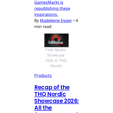
GamesMarkt is
republishing these
inspirations.
By
Madeleine Egger
•
4
min read
THQ Nordic 
Showcase 
2026 © THQ 
Nordic
Products
Recap of the
THQ Nordic
Showcase 2026:
All the