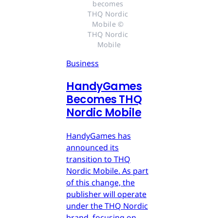
becomes 
THQ Nordic 
Mobile © 
THQ Nordic 
Mobile
Business
HandyGames
Becomes THQ
Nordic Mobile
HandyGames has
announced its
transition to THQ
Nordic Mobile. As part
of this change, the
publisher will operate
under the THQ Nordic
brand, focusing on