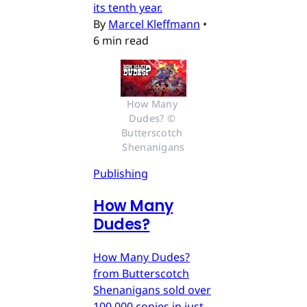
its tenth year.
By
Marcel Kleffmann
•
6 min read
How Many 
Dudes? © 
Butterscotch 
Shenanigans
Publishing
How Many
Dudes?
How Many Dudes?
from Butterscotch
Shenanigans sold over
100,000 copies in just