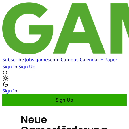
Subscribe
Jobs
gamescom
Campus
Calendar
E-Paper
Sign In
Sign Up
Sign In
Sign Up
Neue