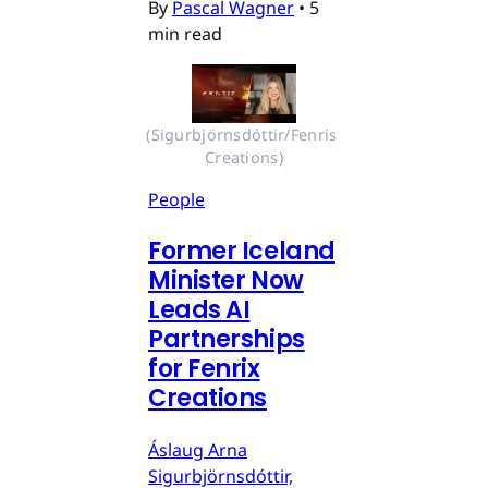
By
Pascal Wagner
•
5
min read
(Sigurbjörnsdóttir/Fenris 
Creations)
People
Former Iceland
Minister Now
Leads AI
Partnerships
for Fenrix
Creations
Áslaug Arna
Sigurbjörnsdóttir,