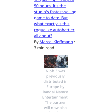
50 hours. It's the
studio's fastest-selling
game to date. But
what exactly is this
roguelike autobattler
all about?
By
Marcel Kleffmann
•
3 min read
Nioh 3 was 
previously 
distributed in 
Europe by 
Bandai Namco 
Entertainment. 
The partner 
will now also 