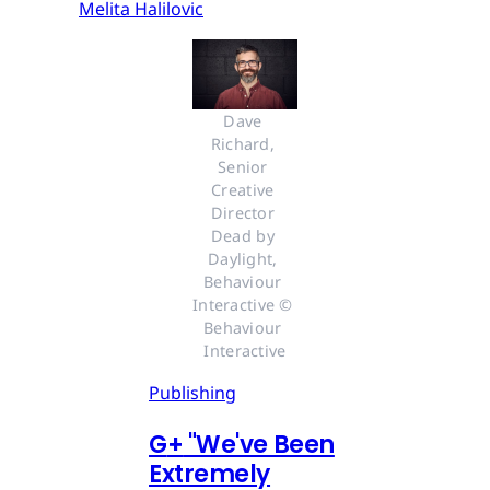
Melita Halilovic
Dave 
Richard, 
Senior 
Creative 
Director 
Dead by 
Daylight, 
Behaviour 
Interactive © 
Behaviour 
Interactive
Publishing
G
+
"We've Been
Extremely