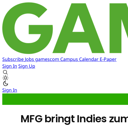
Subscribe
Jobs
gamescom
Campus
Calendar
E-Paper
Sign In
Sign Up
Sign In
MFG bringt Indies zu