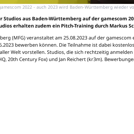
gamescom 2022 - auch 2023 wird Baden-Württemberg wieder vo
für Studios aus Baden-Württemberg auf der gamescom 202
os erhalten zudem ein Pitch-Training durch Markus Sch
erg (MFG) veranstaltet am 25.08.2023 auf der gamescom ein
2023 bewerben können. Die Teilnahme ist dabei kostenlos.
 aller Welt vorstellen. Studios, die sich rechtzeitig anmeld
THQ, 20th Century Fox) und Jan Reichert (kr3m). Bewerbung