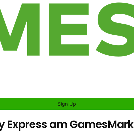
Sign Up
ay Express am GamesMark