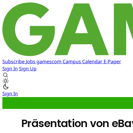
Subscribe
Jobs
gamescom
Campus
Calendar
E-Paper
Sign In
Sign Up
Sign In
Präsentation von eB