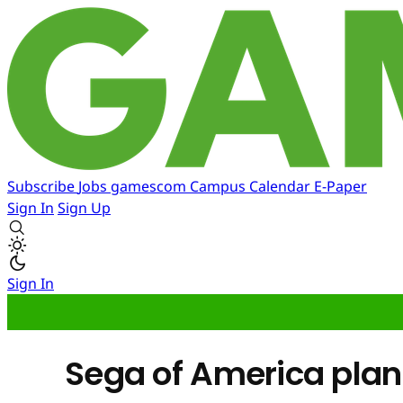
Subscribe
Jobs
gamescom
Campus
Calendar
E-Paper
Sign In
Sign Up
Sign In
Sega of America plant