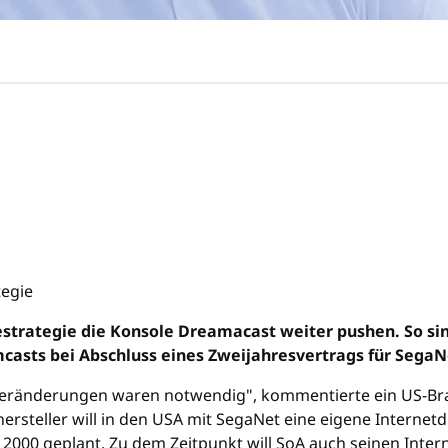
estrategie die Konsole Dreamacast weiter pushen. So sin
asts bei Abschluss eines Zweijahresvertrags für SegaNe
 Veränderungen waren notwendig", kommentierte ein US-Br
ersteller will in den USA mit SegaNet eine eigene Internet
st 2000 geplant. Zu dem Zeitpunkt will SoA auch seinen Inte