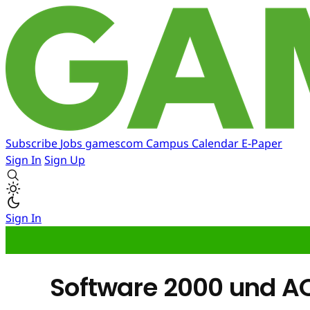
Subscribe
Jobs
gamescom
Campus
Calendar
E-Paper
Sign In
Sign Up
Sign In
Software 2000 und A