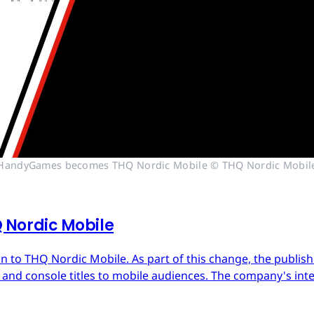
HandyGames becomes THQ Nordic Mobile © THQ Nordic Mobil
Nordic Mobile
 to THQ Nordic Mobile. As part of this change, the publish
nd console titles to mobile audiences. The company's inter