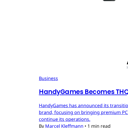
Business
HandyGames Becomes THQ 
HandyGames has announced its transition
brand, focusing on bringing premium PC a
continue its operations.
By
Marcel Kleffmann
•
1 min read