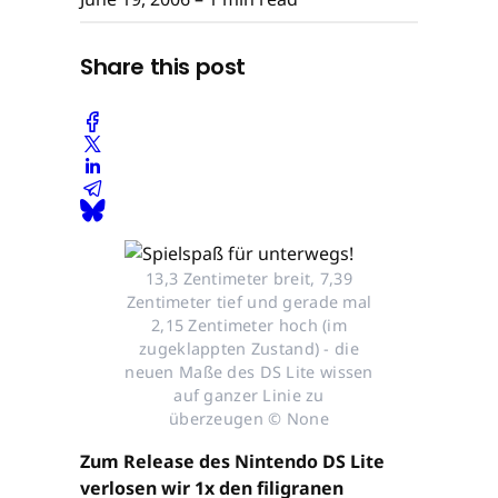
Share this post
13,3 Zentimeter breit, 7,39
Zentimeter tief und gerade mal
2,15 Zentimeter hoch (im
zugeklappten Zustand) - die
neuen Maße des DS Lite wissen
auf ganzer Linie zu
überzeugen © None
Zum Release des Nintendo DS Lite
verlosen wir 1x den filigranen