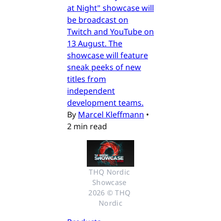
at Night" showcase will
be broadcast on
Twitch and YouTube on
13 August. The
showcase will feature
sneak peeks of new
titles from
independent
development teams.
By
Marcel Kleffmann
•
2 min read
THQ Nordic 
Showcase 
2026 © THQ 
Nordic