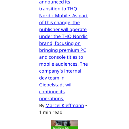
announced its
transition to THQ
Nordic Mobile. As part
of this change, the
publisher will operate
under the THQ Nordic
brand, focusing on
bringing premium PC
and console titles to
mobile audiences. The
company's internal
dev team in
Giebelstadt will
continue its
operations.
By
Marcel Kleffmann
•
1 min read