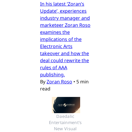
In his latest ‘Zoran’s
Update’, experiences
industry manager and
marketeer Zoran Roso
examines the
implications of the
Electronic Arts
takeover and how the
deal could rewrite the
rules of AAA
publishing.
By
Zoran Roso
•
5 min
read
Daedalic 
Entertainment's 
New Visual 