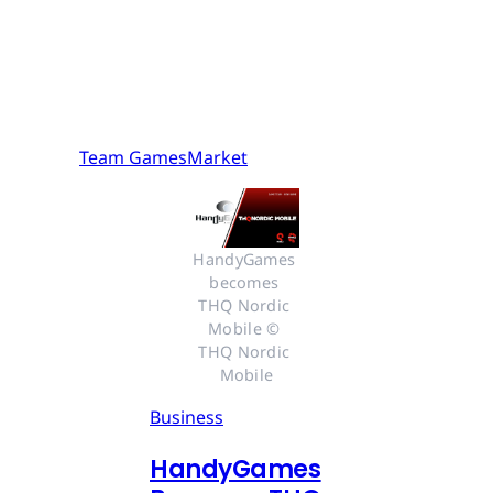
Team GamesMarket
HandyGames 
becomes 
THQ Nordic 
Mobile © 
THQ Nordic 
Mobile
Business
HandyGames