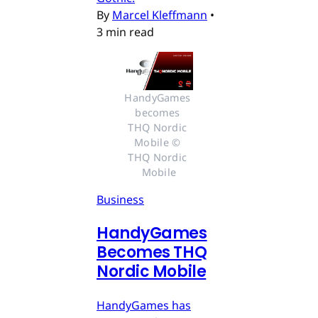
By
Marcel Kleffmann
•
3 min read
HandyGames 
becomes 
THQ Nordic 
Mobile © 
THQ Nordic 
Mobile
Business
HandyGames
Becomes THQ
Nordic Mobile
HandyGames has