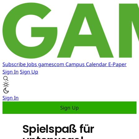
Subscribe
Jobs
gamescom
Campus
Calendar
E-Paper
Sign In
Sign Up
Sign In
Sign Up
Spielspaß für