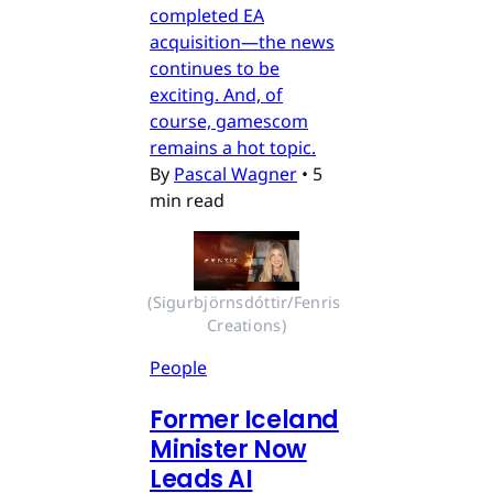
completed EA
acquisition—the news
continues to be
exciting. And, of
course, gamescom
remains a hot topic.
By
Pascal Wagner
•
5
min read
(Sigurbjörnsdóttir/Fenris 
Creations)
People
Former Iceland
Minister Now
Leads AI