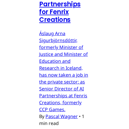
Partnerships
for Fenrix
Creations
Áslaug Arna
Sigurbjörnsdóttir,
formerly Minister of
Justice and Minister of
Education and
Research in Iceland,
has now taken a job in
the private sector: as
Senior Director of AI
Partnerships at Fenris
Creations, formerly
CCP Games.
By
Pascal Wagner
•
1
min read