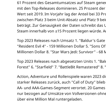
61 Prozent des Gesamtumsatzes auf Steam generi
mit den Top-Releases dominieren. 25 Prozent der 
Wert seit 2019. Im Vorjahr lag der Anteil bei 33 
zwischen Platz 3 beim Unit-Absatz und Platz 9 be
beträgt. Zur Genauigkeit der Daten schreibt das
Steam innerhalb von ±15 Prozent liegen würde. Au
Top 2023 Releases nach Umsatz 1. "Baldur's Gate 3"
"Resident Evil 4" - 159 Millionen Dollar 5. "Sons Of
Millionen Dollar 8. "Star Wars Jedi: Survivor" - 68 
Top 2023 Releases nach abgesetzten Units 1. "Bal
Forest" 6. "Starfield" 7. "BattleBit Remastered" 8. 
Action, Adventure und Rollenspiele waren 2023 d
starker Releases zurück, auch "Call of Duty" bli
AA- und AAA-Games-Segment verortet. 20 Games hab
nur bezogen auf Umsätze von Vollversionen ohn
über eine Million Mal runtergeladen.