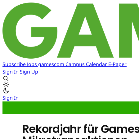
Subscribe
Jobs
gamescom
Campus
Calendar
E-Paper
Sign In
Sign Up
Sign In
Rekordjahr für Games