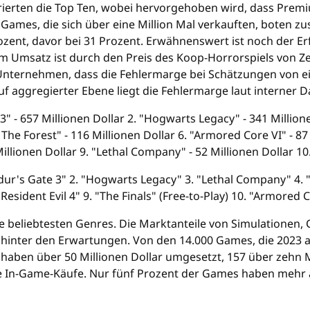
erten die Top Ten, wobei hervorgehoben wird, dass Premi
Games, die sich über eine Million Mal verkauften, boten zu
Prozent, davor bei 31 Prozent. Erwähnenswert ist noch der 
im Umsatz ist durch den Preis des Koop-Horrorspiels von Ze
 Unternehmen, dass die Fehlermarge bei Schätzungen von e
f aggregierter Ebene liegt die Fehlermarge laut interner D
 - 657 Millionen Dollar 2. "Hogwarts Legacy" - 341 Millionen 
 The Forest" - 116 Millionen Dollar 6. "Armored Core VI" - 87
Millionen Dollar 9. "Lethal Company" - 52 Millionen Dollar 10. 
dur's Gate 3" 2. "Hogwarts Legacy" 3. "Lethal Company" 4. "
"Resident Evil 4" 9. "The Finals" (Free-to-Play) 10. "Armored 
ie beliebtesten Genres. Die Marktanteile von Simulationen
eb hinter den Erwartungen. Von den 14.000 Games, die 2023
en über 50 Millionen Dollar umgesetzt, 157 über zehn Mill
e In-Game-Käufe. Nur fünf Prozent der Games haben mehr 