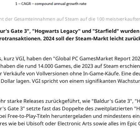
ent der Gesamteinnahmen auf Steam auf die 100 meistverkaufte
ur's Gate 3", "Hogwarts Legacy" und "Starfield" wurden 
krotransaktionen. 2024 soll der Steam-Markt leicht zur
 kurz VGI, haben den "Global PC GamesMarket Report 2024" 
 haben die rund 14.000 Games, die 2023 auf Steam erschie
ur Verkäufe von Vollversionen ohne In-Game-Käufe. Eine deu
en Dollar lagen. VGI spricht von einem signifikanten Wachs
r starke Releases zurückgeführt, wie "Baldur's Gate 3", "
r's Gate 3" setzte fast das Doppelte des zweitplatzierten
bei Free-to-Play-Titeln heruntergeladen und mindestens einm
ores wie bei Ubisoft oder Electronic Arts sowie alles im Ep