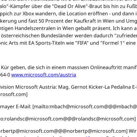
alo"-Kämpfer über die "Dead Or Alive"-Braut bis hin zu Fu
ich zur Xbox wandern, die Location eröffnen - und dann ist
evölkerung und fast 50 Prozent der Kaufkraft in Wien und U
tigen Handelszentralen in Wien geballt präsent. Ich kann 
n österreichischen Bundesländer werden dadurch "zufrieden
nic Arts mit EA Sports-Titeln wie "FIFA" und "Formel 1" eine 
Kür geben, die sich in einem massiven Onlineauftritt manif
064-0
www.microsoft.com/austria
sion Microsoft Austria: Mag. Gernot Kicker-La Pedalina E-
rosoft.com]
hmayer E-Mail: [mailto:mbach@microsoft.com@@@mbach@m
ilto:rolandsc@microsoft.com@@@rolandsc@microsoft.com]
:norbertp@microsoft.com@@@norbertp@microsoft.com] Wir ha