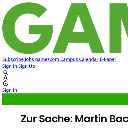
Subscribe
Jobs
gamescom
Campus
Calendar
E-Paper
Sign In
Sign Up
Sign In
Zur Sache: Martin Ba