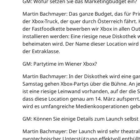
GM: Wofür setzen Sie das Marketingbudget ein?
Martin Bachmayer: Das ganze Budget, das für Pri
der Xbox-Truck, der quer durch Österreich fährt
der Fastfoodkette bewerben wir Xbox in allen Out
installieren werden: Eine riesige neue Diskothek 
beheimaten wird. Der Name dieser Location wird 
der Extraklasse.
GM: Partytime im Wiener Xbox?
Martin Bachmayer: In der Diskothek wird eine gan
Samstag gehen Xbox-Partys über die Bühne. An je
ist eine riesige Leinwand vorhanden, auf der die
dass diese Location genau am 14. März aufsperrt
wird es umfangreiche Medienkooperationen geben, 
GM: Können Sie einige Details zum Launch selbst
Martin Bachmayer: Der Launch wird sehr theatrali
pyrotechnischer Unterstützung effektvoll enthül