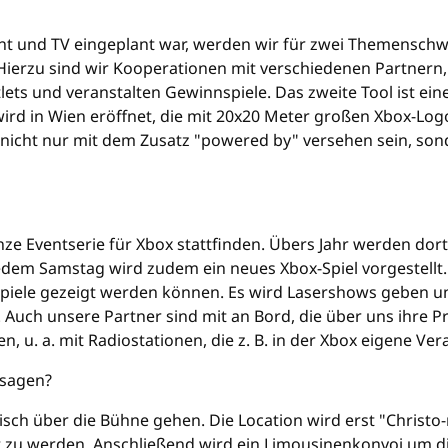
nt und TV eingeplant war, werden wir für zwei Themenschw
. Hierzu sind wir Kooperationen mit verschiedenen Partner
lets und veranstalten Gewinnspiele. Das zweite Tool ist ein
wird in Wien eröffnet, die mit 20x20 Meter großen Xbox-Logo
nicht nur mit dem Zusatz "powered by" versehen sein, sond
ze Eventserie für Xbox stattfinden. Übers Jahr werden dort
dem Samstag wird zudem ein neues Xbox-Spiel vorgestellt.
 Spiele gezeigt werden können. Es wird Lasershows geben und
. Auch unsere Partner sind mit an Bord, die über uns ihre
u. a. mit Radiostationen, die z. B. in der Xbox eigene Ver
 sagen?
sch über die Bühne gehen. Die Location wird erst "Christo
lt zu werden. Anschließend wird ein Limousinenkonvoi um d