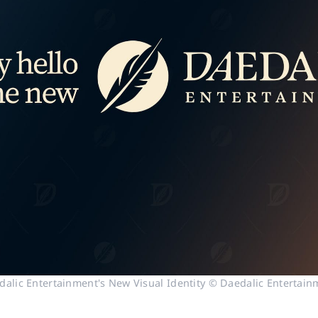
dalic Entertainment's New Visual Identity © Daedalic Entertain