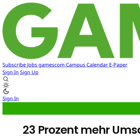
Subscribe
Jobs
gamescom
Campus
Calendar
E-Paper
Sign In
Sign Up
Sign In
23 Prozent mehr Umsat