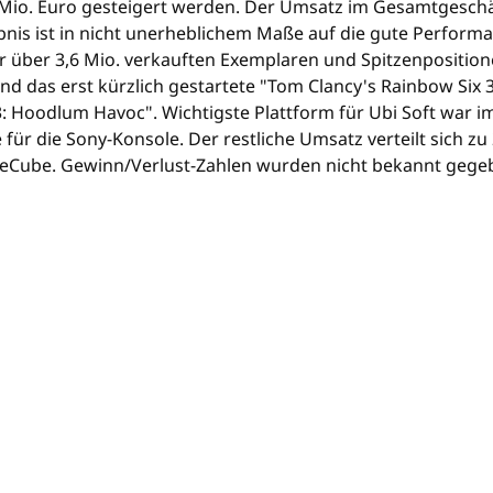
9 Mio. Euro gesteigert werden. Der Umsatz im Gesamtgeschä
ebnis ist in nicht unerheblichem Maße auf die gute Perfor
her über 3,6 Mio. verkauften Exemplaren und Spitzenpositio
nd das erst kürzlich gestartete "Tom Clancy's Rainbow Six 3
Hoodlum Havoc". Wichtigste Plattform für Ubi Soft war im
ür die Sony-Konsole. Der restliche Umsatz verteilt sich zu
meCube. Gewinn/Verlust-Zahlen wurden nicht bekannt gege