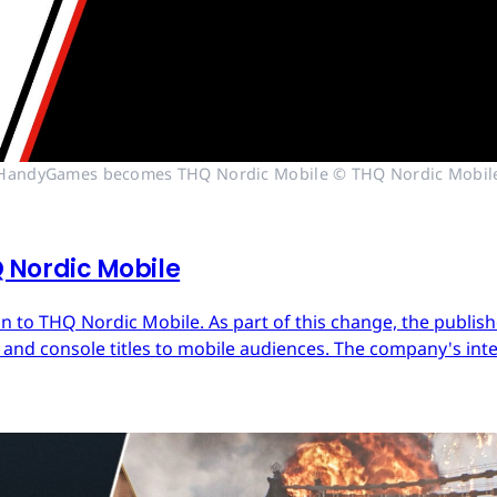
HandyGames becomes THQ Nordic Mobile © THQ Nordic Mobil
Nordic Mobile
 to THQ Nordic Mobile. As part of this change, the publish
nd console titles to mobile audiences. The company's inter