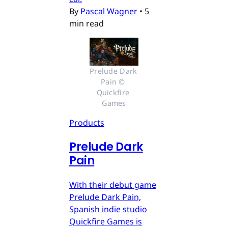
By
Pascal Wagner
•
5
min read
Prelude Dark 
Pain © 
Quickfire 
Games
Products
Prelude Dark
Pain
With their debut game
Prelude Dark Pain,
Spanish indie studio
Quickfire Games is