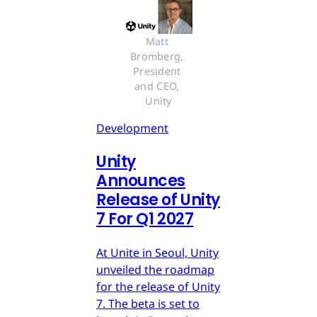
Matt 
Bromberg, 
President 
and CEO, 
Unity
Development
Unity
Announces
Release of Unity
7 For Q1 2027
At Unite in Seoul, Unity
unveiled the roadmap
for the release of Unity
7. The beta is set to