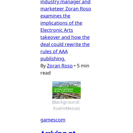
industry manager and
marketeer Zoran Roso
examines the
implications of the
Electronic Arts
takeover and how the
deal could rewrite the
rules of AAA
publishing.
By
Zoran Roso
•
5 min
read
(Background: 
KoelnMesse)
gamescom