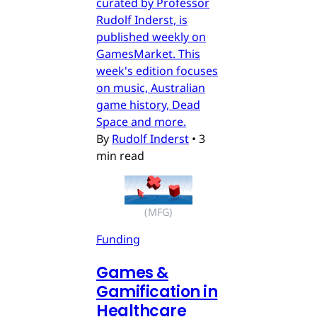
curated by Professor
Rudolf Inderst, is
published weekly on
GamesMarket. This
week's edition focuses
on music, Australian
game history, Dead
Space and more.
By
Rudolf Inderst
•
3
min read
(MFG)
Funding
Games &
Gamification in
Healthcare