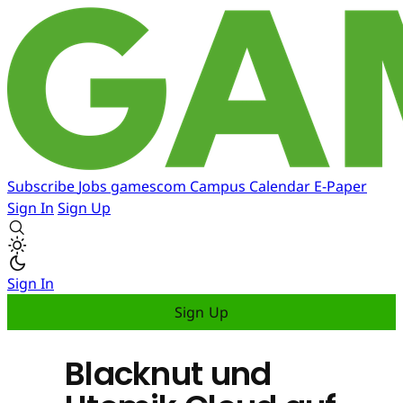
Subscribe
Jobs
gamescom
Campus
Calendar
E-Paper
Sign In
Sign Up
Sign In
Sign Up
Blacknut und