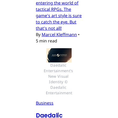
entering the world of
tactical RPGs. The
game's art style is sure
to catch the eye. But
that's not all!
By
Marcel Kleffmann
•
5 min read
Daedalic 
Entertainment's 
New Visual 
Identity © 
Daedalic 
Entertainment
Business
Daedalic