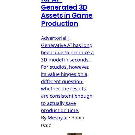
Generated 3D
Assets in Game
Production
Advertorial |
Generative AI has long
been able to produce a
3D model in seconds.
For studios, however,
its value hinges on a
different question:
whether the results
are consistent enough
to actually save
production time.
By
Meshy.ai
•
3 min
read