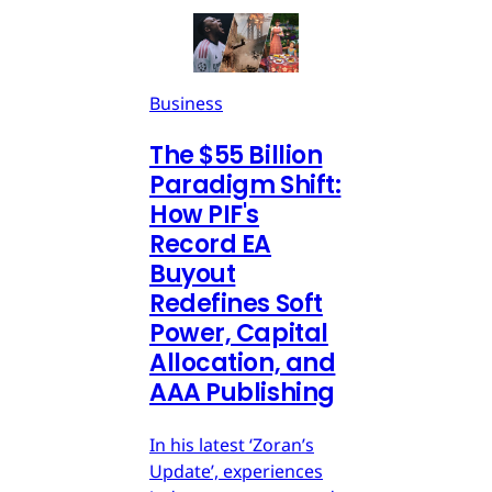
Business
The $55 Billion
Paradigm Shift:
How PIF's
Record EA
Buyout
Redefines Soft
Power, Capital
Allocation, and
AAA Publishing
In his latest ‘Zoran’s
Update’, experiences