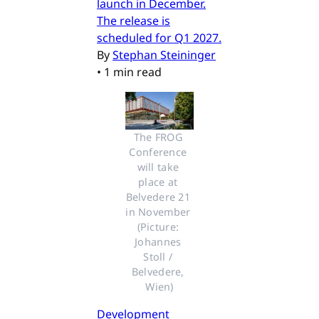
launch in December.
The release is
scheduled for Q1 2027.
By
Stephan Steininger
•
1 min read
The FROG 
Conference 
will take 
place at 
Belvedere 21 
in November 
(Picture: 
Johannes 
Stoll / 
Belvedere, 
Wien)
Development