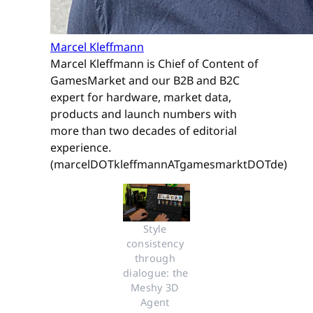
Marcel Kleffmann
Marcel Kleffmann is Chief of Content of
GamesMarket and our B2B and B2C
expert for hardware, market data,
products and launch numbers with
more than two decades of editorial
experience.
(marcelDOTkleffmannATgamesmarktDOTde)
Style 
consistency 
through 
dialogue: the 
Meshy 3D 
Agent 