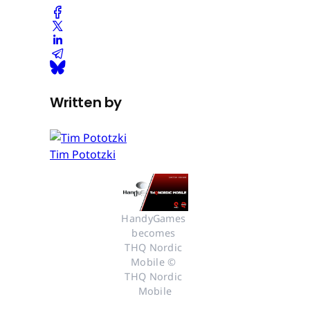
Written by
Tim Pototzki
HandyGames 
becomes 
THQ Nordic 
Mobile © 
THQ Nordic 
Mobile