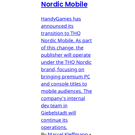
Nordic Mobile
HandyGames has
announced its
transition to THQ
Nordic Mobile. As part
of this change, the
publisher will operate
under the THQ Nordic
brand, focusing on
bringing premium PC
and console titles to
mobile audiences. The
company's internal
dev team in
Giebelstadt will
continue its
operations.
By
Marcel Kleffmann
•