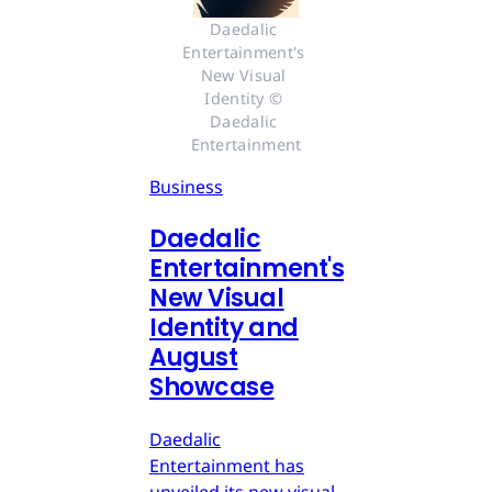
Daedalic 
Entertainment's 
New Visual 
Identity © 
Daedalic 
Entertainment
Business
Daedalic
Entertainment's
New Visual
Identity and
August
Showcase
Daedalic
Entertainment has
unveiled its new visual