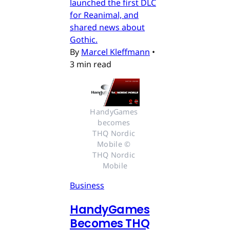
launched the first DLC
for Reanimal, and
shared news about
Gothic.
By
Marcel Kleffmann
•
3 min read
HandyGames 
becomes 
THQ Nordic 
Mobile © 
THQ Nordic 
Mobile
Business
HandyGames
Becomes THQ