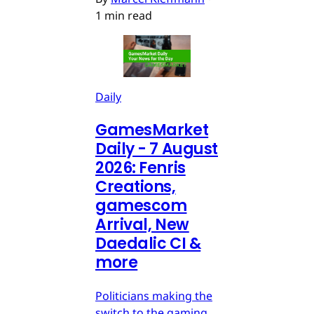
1 min read
Daily
GamesMarket
Daily - 7 August
2026: Fenris
Creations,
gamescom
Arrival, New
Daedalic CI &
more
Politicians making the
switch to the gaming