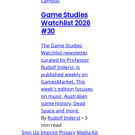
Campus
Game Studies
Watchlist 2026
#30
The Game Studies
Watchlist newsletter,
curated by Professor
Rudolf Inderst, is
published weekly on
GamesMarket. This
week's edition focuses
on music, Australian
game history, Dead
Space and more.
By
Rudolf Inderst
•
3
min read
Sign Up
Imprint
Privacy
Media Kit