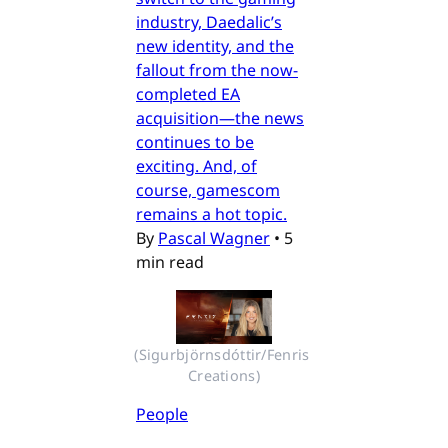
industry, Daedalic’s
new identity, and the
fallout from the now-
completed EA
acquisition—the news
continues to be
exciting. And, of
course, gamescom
remains a hot topic.
By
Pascal Wagner
•
5
min read
(Sigurbjörnsdóttir/Fenris 
Creations)
People