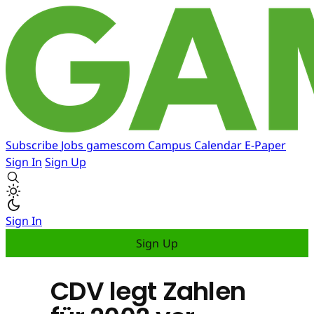
Subscribe
Jobs
gamescom
Campus
Calendar
E-Paper
Sign In
Sign Up
Sign In
Sign Up
CDV legt Zahlen