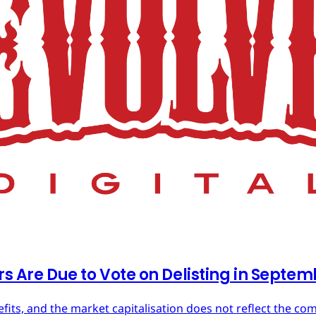
rs Are Due to Vote on Delisting in Septe
efits, and the market capitalisation does not reflect the co