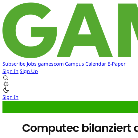
Subscribe
Jobs
gamescom
Campus
Calendar
E-Paper
Sign In
Sign Up
Sign In
Computec bilanziert d