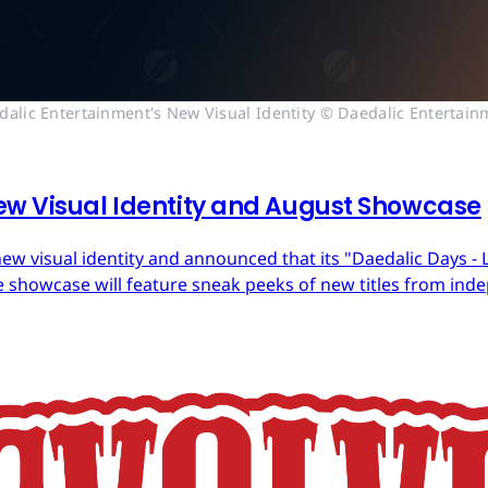
dalic Entertainment's New Visual Identity © Daedalic Entertain
ew Visual Identity and August Showcase
ew visual identity and announced that its "Daedalic Days - 
 showcase will feature sneak peeks of new titles from in