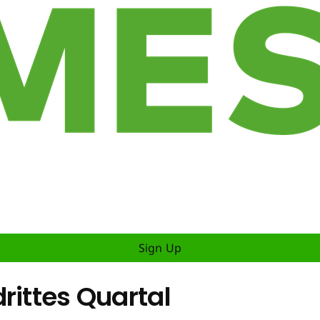
Sign Up
rittes Quartal