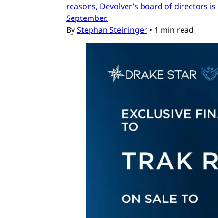
reasons, Devolver’s board of directors is 
September.
By
Stephan Steininger
•
1 min read