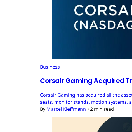
Business
Corsair Gaming Acquired T
Corsair Gaming has acquired all the asset
seats, monitor stands, motion systems, an
By
Marcel Kleffmann
•
2 min read