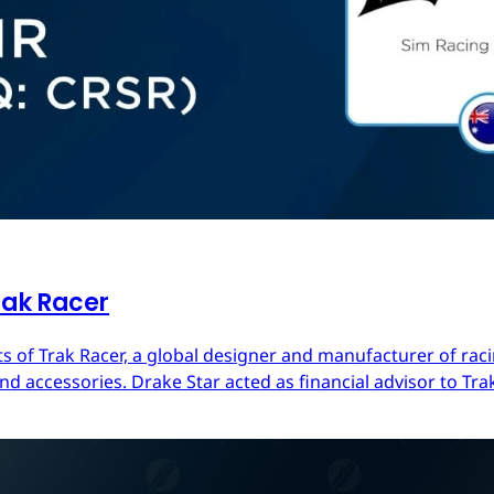
rak Racer
s of Trak Racer, a global designer and manufacturer of raci
d accessories. Drake Star acted as financial advisor to Trak