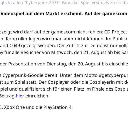
icht allen "Cyberpunk 2077"-Fans das Spiel erstmals zu erleb
 Videospiel auf dem Markt erscheint. Auf der gamescom 
gezeigt wird darf auf der gamescom nicht fehlen: CD Projec
en Kontroller legen wird man aber nicht können. Im Publi
Stand C049 gezeigt werden. Der Zutritt zur Demo ist nur voll
ay für alle Besucher von Mittwoch, den 21. August ab bis Sa
der Präsentation von Dienstag, den 20. August bis einschli
es Cyperpunk-Goodie bereit. Unter dem Motto #getcyberpunk
est zum Spiel statt. Der Cosplayer oder die Cosplayerin mi
iel und qualifiziert sich für einen Platz im Finale des Cosp
Beitrag
hier
einreichen.
C, Xbox One und die PlayStation 4.