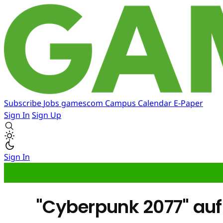
Subscribe
Jobs
gamescom
Campus
Calendar
E-Paper
Sign In
Sign Up
Sign In
"Cyberpunk 2077" au