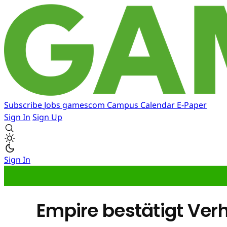
Subscribe
Jobs
gamescom
Campus
Calendar
E-Paper
Sign In
Sign Up
Sign In
Empire bestätigt Ve