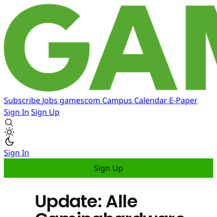
Subscribe
Jobs
gamescom
Campus
Calendar
E-Paper
Sign In
Sign Up
Sign In
Sign Up
Update: Alle