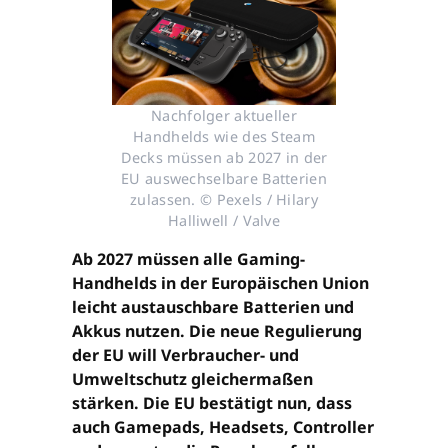
Nachfolger aktueller
Handhelds wie des Steam
Decks müssen ab 2027 in der
EU auswechselbare Batterien
zulassen. © Pexels / Hilary
Halliwell / Valve
Ab 2027 müssen alle Gaming-
Handhelds in der Europäischen Union
leicht austauschbare Batterien und
Akkus nutzen. Die neue Regulierung
der EU will Verbraucher- und
Umweltschutz gleichermaßen
stärken. Die EU bestätigt nun, dass
auch Gamepads, Headsets, Controller