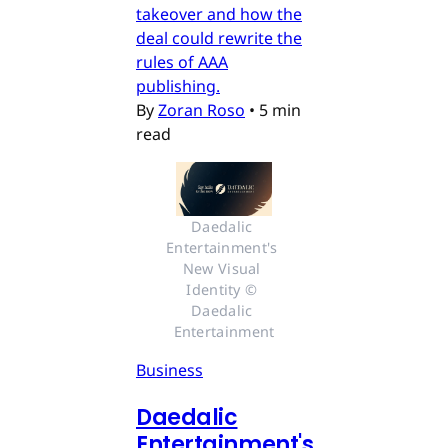
takeover and how the
deal could rewrite the
rules of AAA
publishing.
By
Zoran Roso
•
5 min
read
Daedalic 
Entertainment's 
New Visual 
Identity © 
Daedalic 
Entertainment
Business
Daedalic
Entertainment's