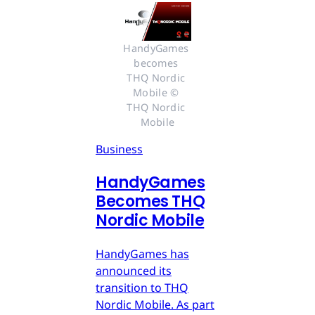
HandyGames 
becomes 
THQ Nordic 
Mobile © 
THQ Nordic 
Mobile
Business
HandyGames
Becomes THQ
Nordic Mobile
HandyGames has
announced its
transition to THQ
Nordic Mobile. As part