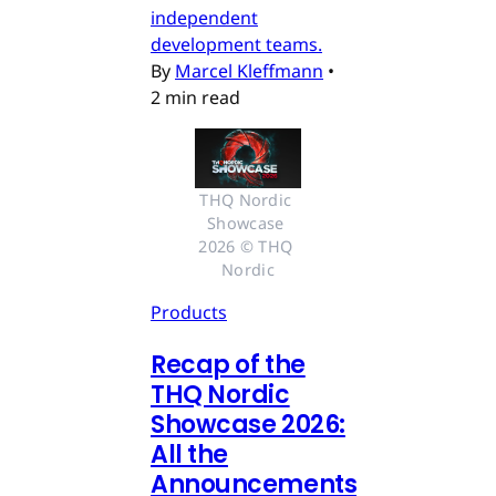
independent
development teams.
By
Marcel Kleffmann
•
2 min read
THQ Nordic 
Showcase 
2026 © THQ 
Nordic
Products
Recap of the
THQ Nordic
Showcase 2026:
All the
Announcements