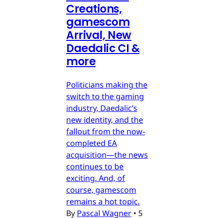
Creations,
gamescom
Arrival, New
Daedalic CI &
more
Politicians making the
switch to the gaming
industry, Daedalic’s
new identity, and the
fallout from the now-
completed EA
acquisition—the news
continues to be
exciting. And, of
course, gamescom
remains a hot topic.
By
Pascal Wagner
•
5