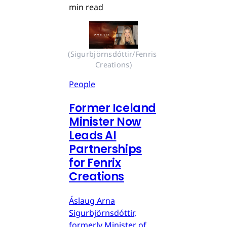
min read
(Sigurbjörnsdóttir/Fenris 
Creations)
People
Former Iceland
Minister Now
Leads AI
Partnerships
for Fenrix
Creations
Áslaug Arna
Sigurbjörnsdóttir,
formerly Minister of