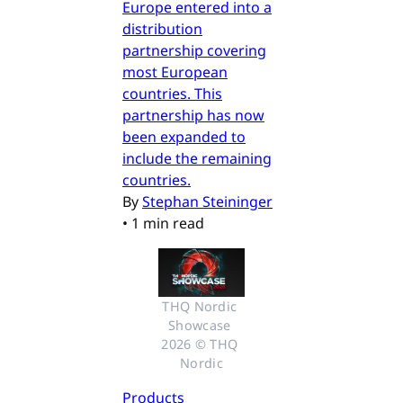
Europe entered into a
distribution
partnership covering
most European
countries. This
partnership has now
been expanded to
include the remaining
countries.
By
Stephan Steininger
•
1 min read
THQ Nordic 
Showcase 
2026 © THQ 
Nordic
Products