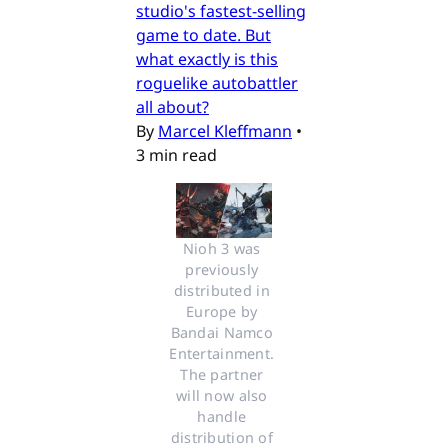
studio's fastest-selling
game to date. But
what exactly is this
roguelike autobattler
all about?
By
Marcel Kleffmann
•
3 min read
Nioh 3 was 
previously 
distributed in 
Europe by 
Bandai Namco 
Entertainment. 
The partner 
will now also 
handle 
distribution of 