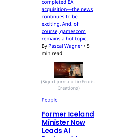
completed EA
acquisition—the news
continues to be
exciting. And, of
course, gamescom
remains a hot topic.
By
Pascal Wagner
•
5
min read
(Sigurbjörnsdóttir/Fenris 
Creations)
People
Former Iceland
Minister Now
Leads AI