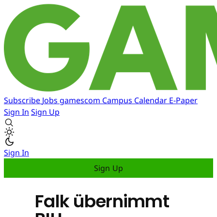
Subscribe
Jobs
gamescom
Campus
Calendar
E-Paper
Sign In
Sign Up
Sign In
Sign Up
Falk übernimmt