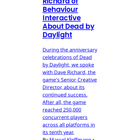
Richard of
Behaviour
Interactive
About Dead by
Daylight
During the anniversary
celebrations of Dead
by Daylight, we spoke
with Dave Richard, the
game's Senior Creative
Director, about its
continued success.
After all, the game
reached 250,000
concurrent players
across all platforms in
its tenth year.
By
Marcel Kleffmann
•