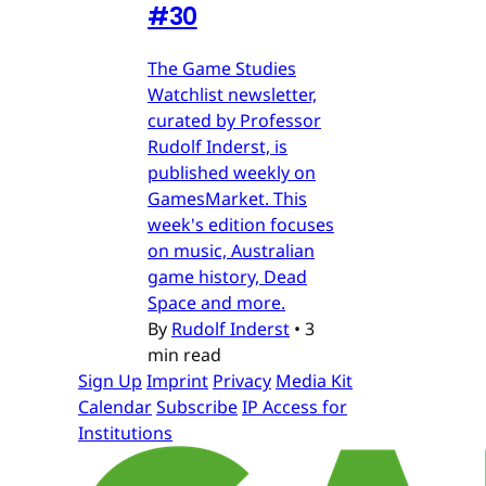
#30
The Game Studies
Watchlist newsletter,
curated by Professor
Rudolf Inderst, is
published weekly on
GamesMarket. This
week's edition focuses
on music, Australian
game history, Dead
Space and more.
By
Rudolf Inderst
•
3
min read
Sign Up
Imprint
Privacy
Media Kit
Calendar
Subscribe
IP Access for
Institutions