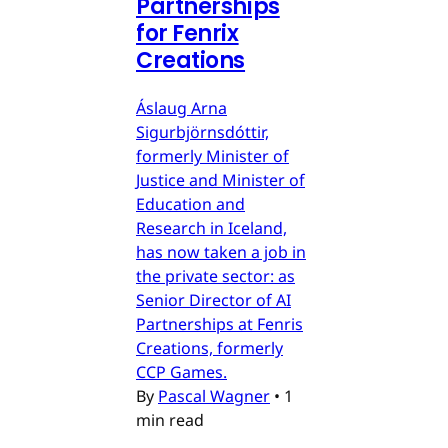
Partnerships
for Fenrix
Creations
Áslaug Arna
Sigurbjörnsdóttir,
formerly Minister of
Justice and Minister of
Education and
Research in Iceland,
has now taken a job in
the private sector: as
Senior Director of AI
Partnerships at Fenris
Creations, formerly
CCP Games.
By
Pascal Wagner
•
1
min read