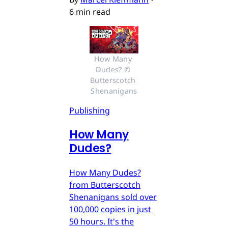
6 min read
How Many 
Dudes? © 
Butterscotch 
Shenanigans
Publishing
How Many
Dudes?
How Many Dudes?
from Butterscotch
Shenanigans sold over
100,000 copies in just
50 hours. It's the