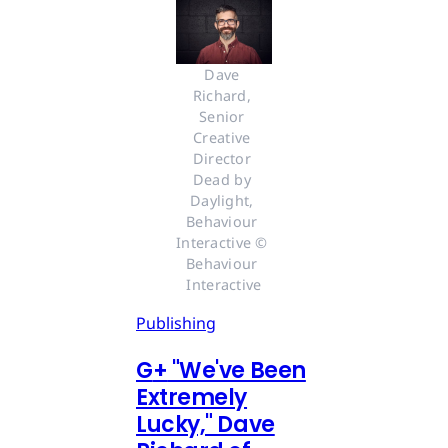
Dave 
Richard, 
Senior 
Creative 
Director 
Dead by 
Daylight, 
Behaviour 
Interactive © 
Behaviour 
Interactive
Publishing
G
+
"We've Been
Extremely
Lucky," Dave