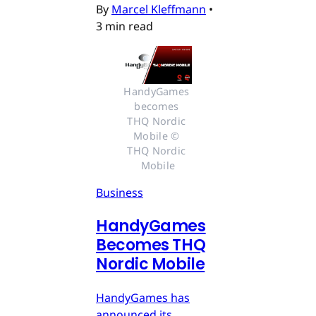
By
Marcel Kleffmann
•
3 min read
HandyGames 
becomes 
THQ Nordic 
Mobile © 
THQ Nordic 
Mobile
Business
HandyGames
Becomes THQ
Nordic Mobile
HandyGames has
announced its