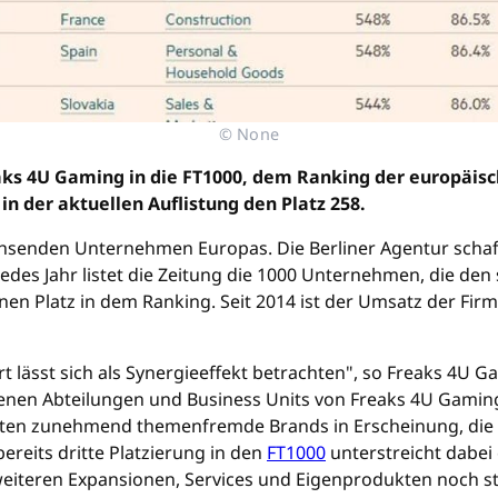
© None
Freaks 4U Gaming in die FT1000, dem Ranking der europä
n der aktuellen Auflistung den Platz 258.
hsenden Unternehmen Europas. Die Berliner Agentur schaff
. Jedes Jahr listet die Zeitung die 1000 Unternehmen, die d
inen Platz in dem Ranking. Seit 2014 ist der Umsatz der Fi
rt lässt sich als Synergieeffekt betrachten", so Freaks 4U
denen Abteilungen und Business Units von Freaks 4U Gamin
reten zunehmend themenfremde Brands in Erscheinung, die
ereits dritte Platzierung in den
FT1000
unterstreicht dabei
 weiteren Expansionen, Services und Eigenprodukten noch 