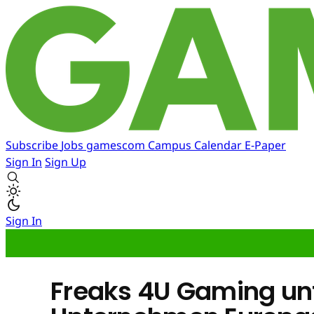
Subscribe
Jobs
gamescom
Campus
Calendar
E-Paper
Sign In
Sign Up
Sign In
Freaks 4U Gaming un