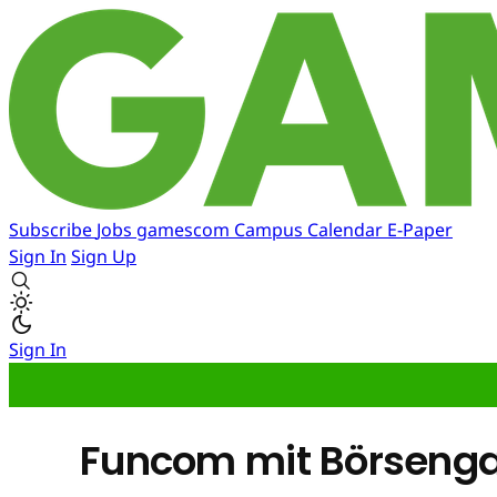
Subscribe
Jobs
gamescom
Campus
Calendar
E-Paper
Sign In
Sign Up
Sign In
Funcom mit Börsenga