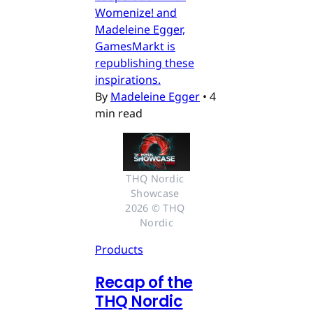
Womenize! and
Madeleine Egger,
GamesMarkt is
republishing these
inspirations.
By
Madeleine Egger
•
4
min read
THQ Nordic 
Showcase 
2026 © THQ 
Nordic
Products
Recap of the
THQ Nordic