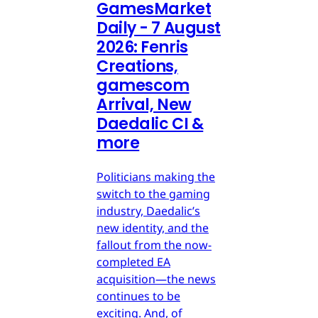
GamesMarket
Daily - 7 August
2026: Fenris
Creations,
gamescom
Arrival, New
Daedalic CI &
more
Politicians making the
switch to the gaming
industry, Daedalic’s
new identity, and the
fallout from the now-
completed EA
acquisition—the news
continues to be
exciting. And, of