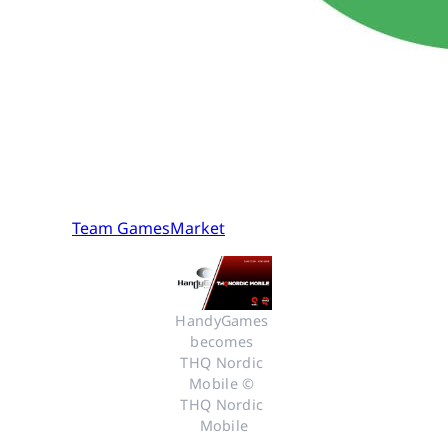
Team GamesMarket
HandyGames 
becomes 
THQ Nordic 
Mobile © 
THQ Nordic 
Mobile