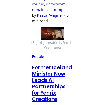
course, gamescom
remains a hot topic.
By
Pascal Wagner
•
5
min read
(Sigurbjörnsdóttir/Fenris 
Creations)
People
Former Iceland
Minister Now
Leads AI
Partnerships
for Fenrix
Creations