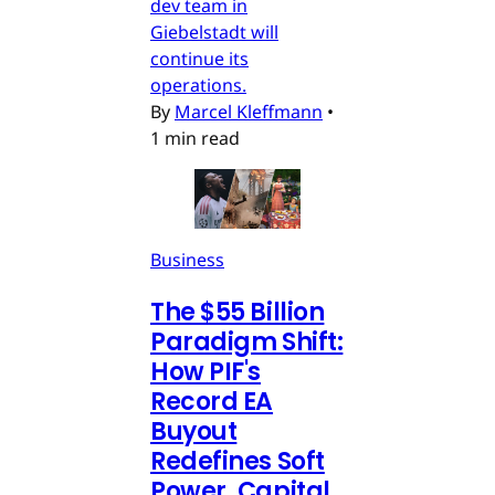
dev team in
Giebelstadt will
continue its
operations.
By
Marcel Kleffmann
•
1 min read
Business
The $55 Billion
Paradigm Shift:
How PIF's
Record EA
Buyout
Redefines Soft
Power, Capital