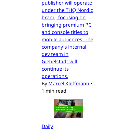
publisher will operate
under the THQ Nordic
brand, focusing on
bringing premium PC
and console titles to
mobile audiences. The
company's internal
dev team in
Giebelstadt will
continue its
operations.
By
Marcel Kleffmann
•
1 min read
Daily