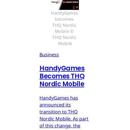
HandyGames 
becomes 
THQ Nordic 
Mobile © 
THQ Nordic 
Mobile
Business
HandyGames
Becomes THQ
Nordic Mobile
HandyGames has
announced its
transition to THQ
Nordic Mobile. As part
of this change, the