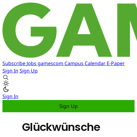
Subscribe
Jobs
gamescom
Campus
Calendar
E-Paper
Sign In
Sign Up
Sign In
Sign Up
Glückwünsche