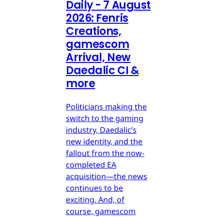
Daily - 7 August
2026: Fenris
Creations,
gamescom
Arrival, New
Daedalic CI &
more
Politicians making the
switch to the gaming
industry, Daedalic’s
new identity, and the
fallout from the now-
completed EA
acquisition—the news
continues to be
exciting. And, of
course, gamescom