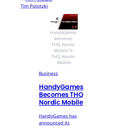
Tim Pototzki
HandyGames 
becomes 
THQ Nordic 
Mobile © 
THQ Nordic 
Mobile
Business
HandyGames
Becomes THQ
Nordic Mobile
HandyGames has
announced its