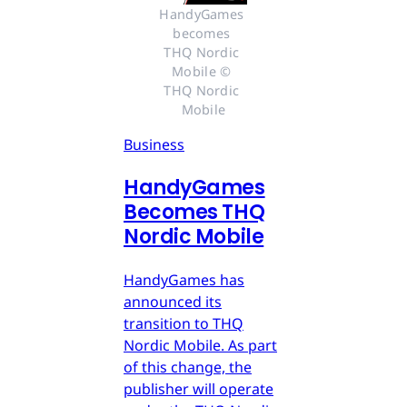
HandyGames 
becomes 
THQ Nordic 
Mobile © 
THQ Nordic 
Mobile
Business
HandyGames
Becomes THQ
Nordic Mobile
HandyGames has
announced its
transition to THQ
Nordic Mobile. As part
of this change, the
publisher will operate