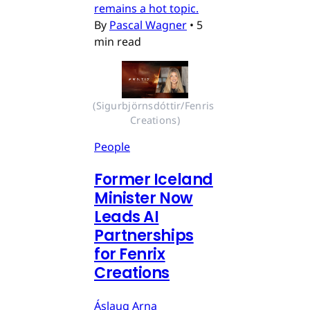
remains a hot topic.
By
Pascal Wagner
•
5
min read
(Sigurbjörnsdóttir/Fenris 
Creations)
People
Former Iceland
Minister Now
Leads AI
Partnerships
for Fenrix
Creations
Áslaug Arna