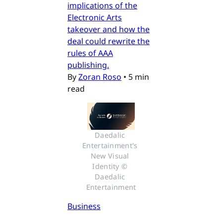
implications of the
Electronic Arts
takeover and how the
deal could rewrite the
rules of AAA
publishing.
By
Zoran Roso
•
5 min
read
Daedalic 
Entertainment's 
New Visual 
Identity © 
Daedalic 
Entertainment
Business