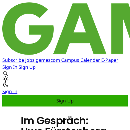
Subscribe
Jobs
gamescom
Campus
Calendar
E-Paper
Sign In
Sign Up
Sign In
Sign Up
Im Gespräch: