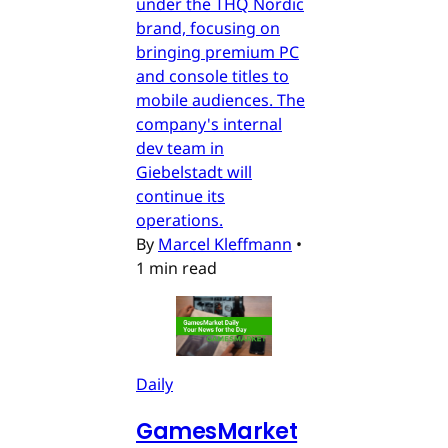
under the THQ Nordic
brand, focusing on
bringing premium PC
and console titles to
mobile audiences. The
company's internal
dev team in
Giebelstadt will
continue its
operations.
By
Marcel Kleffmann
•
1 min read
Daily
GamesMarket