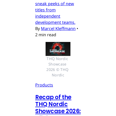
sneak peeks of new
titles from
independent
development teams.
By
Marcel Kleffmann
•
2 min read
THQ Nordic 
Showcase 
2026 © THQ 
Nordic
Products
Recap of the
THQ Nordic
Showcase 2026: