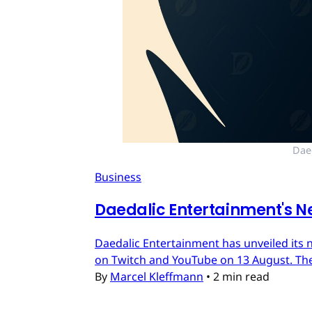
Dae
Business
Daedalic Entertainment's N
Daedalic Entertainment has unveiled its n
on Twitch and YouTube on 13 August. The
By
Marcel Kleffmann
•
2 min read