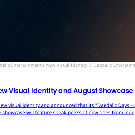
dalic Entertainment's New Visual Identity © Daedalic Entertain
ew Visual Identity and August Showcase
ew visual identity and announced that its "Daedalic Days - 
 showcase will feature sneak peeks of new titles from in