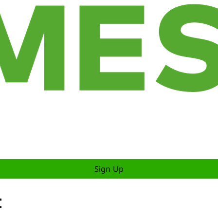
Sign Up
t