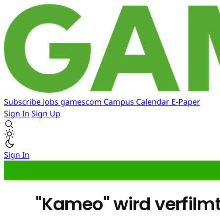
Subscribe
Jobs
gamescom
Campus
Calendar
E-Paper
Sign In
Sign Up
Sign In
"Kameo" wird verfilm