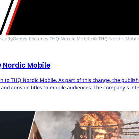
HandyGames becomes THQ Nordic Mobile © THQ Nordic Mobil
Nordic Mobile
 to THQ Nordic Mobile. As part of this change, the publish
nd console titles to mobile audiences. The company's inter