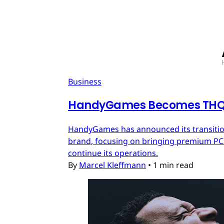
Business
HandyGames Becomes THQ 
HandyGames has announced its transition
brand, focusing on bringing premium PC a
continue its operations.
By
Marcel Kleffmann
•
1 min read