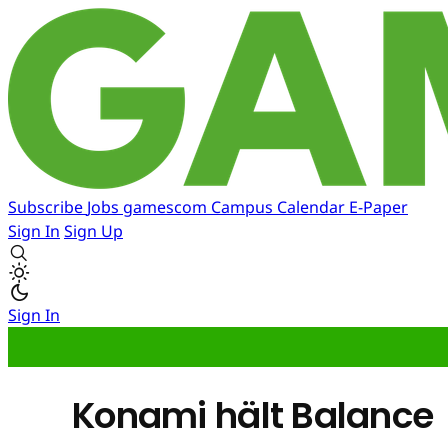
Subscribe
Jobs
gamescom
Campus
Calendar
E-Paper
Sign In
Sign Up
Sign In
Konami hält Balance