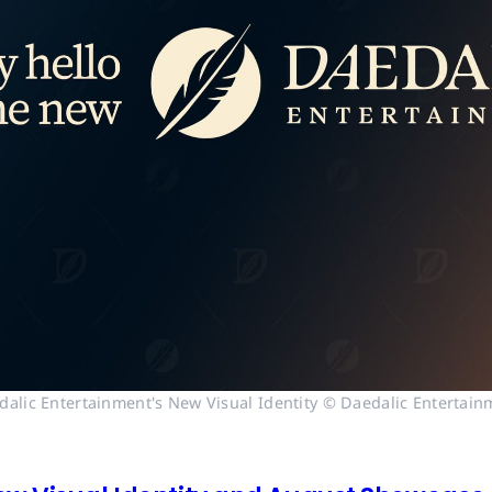
dalic Entertainment's New Visual Identity © Daedalic Entertain