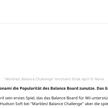
"Marbles! Balance Challenge" erscheint Ende April © None
nami die Popularität des Balance Board zunutze. Das Ges
il sein erstes Spiel, das das Balance Board für Wii unterst
Hudson Soft bei "Marbles! Balance Challenge" aber die spie