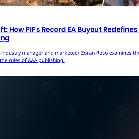
ft: How PIF's Record EA Buyout Redefines
ing
ces industry manager and marketeer Zoran Roso examines the 
the rules of AAA publishing.