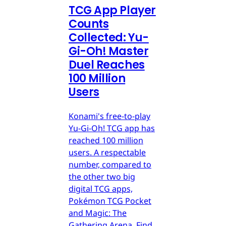
TCG App Player
Counts
Collected: Yu-
Gi-Oh! Master
Duel Reaches
100 Million
Users
Konami's free-to-play
Yu-Gi-Oh! TCG app has
reached 100 million
users. A respectable
number, compared to
the other two big
digital TCG apps,
Pokémon TCG Pocket
and Magic: The
Gathering Arena. Find