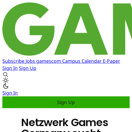
Subscribe
Jobs
gamescom
Campus
Calendar
E-Paper
Sign In
Sign Up
Sign In
Sign Up
Netzwerk Games