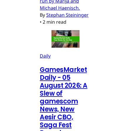
run by Marija and
Michael Haenisch.
By
Stephan Steininger
•
2 min read
Daily
GamesMarket
Daily - 05
August 2026: A
Slew of
gamescom
News, New
Aesir CBO,
Saga Fest