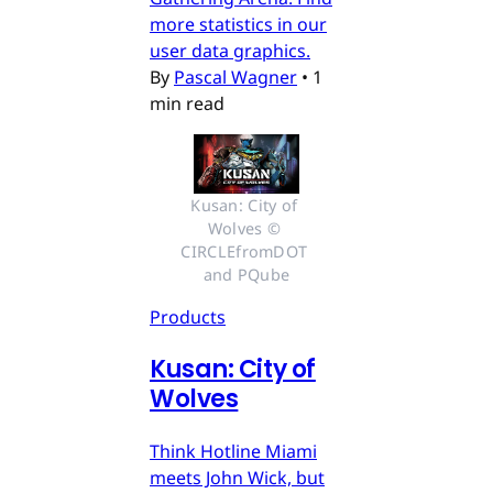
more statistics in our
user data graphics.
By
Pascal Wagner
•
1
min read
Kusan: City of 
Wolves © 
CIRCLEfromDOT 
and PQube
Products
Kusan: City of
Wolves
Think Hotline Miami
meets John Wick, but