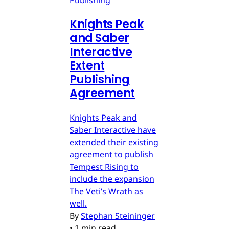
Knights Peak
and Saber
Interactive
Extent
Publishing
Agreement
Knights Peak and
Saber Interactive have
extended their existing
agreement to publish
Tempest Rising to
include the expansion
The Veti’s Wrath as
well.
By
Stephan Steininger
•
1 min read