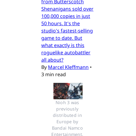
from Butterscotch
Shenanigans sold over
100,000 copies in just
50 hours. It's the
studio's fastest-selling
game to date. But
what exactly is this
roguelike autobattler
all about?
By
Marcel Kleffmann
•
3 min read
Nioh 3 was 
previously 
distributed in 
Europe by 
Bandai Namco 
Entertainment. 