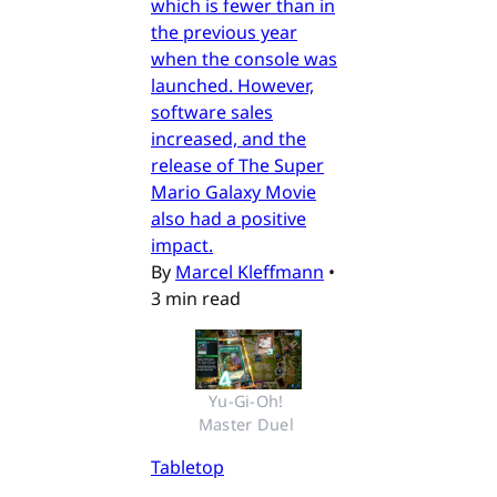
which is fewer than in
the previous year
when the console was
launched. However,
software sales
increased, and the
release of The Super
Mario Galaxy Movie
also had a positive
impact.
By
Marcel Kleffmann
•
3 min read
Yu-Gi-Oh! 
Master Duel 
Tabletop