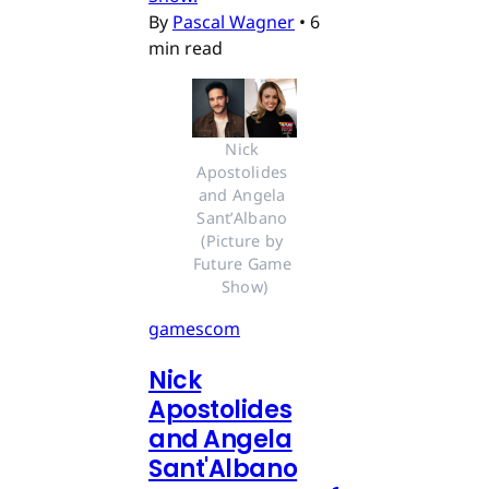
By
Pascal Wagner
•
6
min read
Nick 
Apostolides 
and Angela 
Sant’Albano 
(Picture by 
Future Game 
Show)
gamescom
Nick
Apostolides
and Angela
Sant'Albano