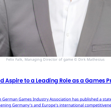
Felix Falk, Managing Director of game © Dirk Mathesius
 Aspire to a Leading Role as a Games Pr
 German Games Industry Association has published a state
ning Germany's and Europe's international competitivene