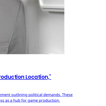
oduction Location,"
ment outlining political demands. These
ss as a hub for game production.