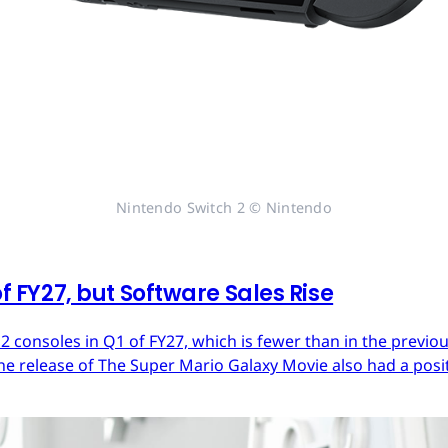
Nintendo Switch 2 © Nintendo
of FY27, but Software Sales Rise
 2 consoles in Q1 of FY27, which is fewer than in the previ
he release of The Super Mario Galaxy Movie also had a posit