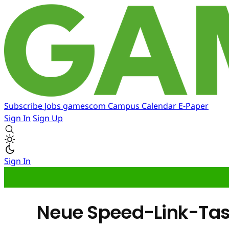
Subscribe
Jobs
gamescom
Campus
Calendar
E-Paper
Sign In
Sign Up
Sign In
Neue Speed-Link-Tas