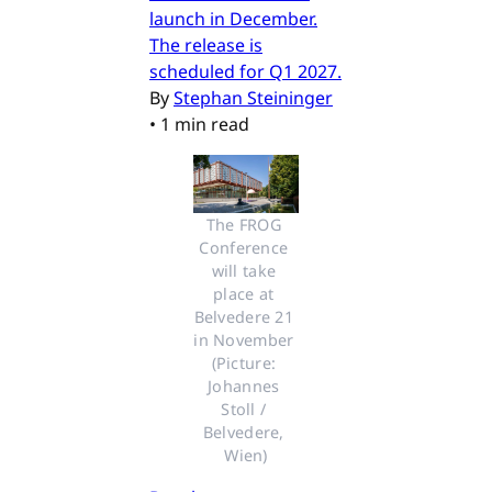
launch in December.
The release is
scheduled for Q1 2027.
By
Stephan Steininger
•
1 min read
The FROG 
Conference 
will take 
place at 
Belvedere 21 
in November 
(Picture: 
Johannes 
Stoll / 
Belvedere, 
Wien)