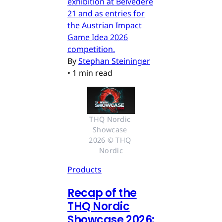
exhibition at Belvedere
21 and as entries for
the Austrian Impact
Game Idea 2026
competition.
By
Stephan Steininger
•
1 min read
THQ Nordic 
Showcase 
2026 © THQ 
Nordic
Products
Recap of the
THQ Nordic
Showcase 2026: