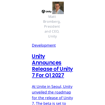
Matt 
Bromberg, 
President 
and CEO, 
Unity
Development
Unity
Announces
Release of Unity
7 For Q1 2027
At Unite in Seoul, Unity
unveiled the roadmap
for the release of Unity
7. The beta is set to