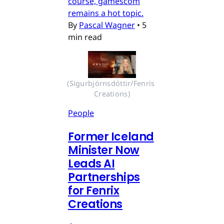
course, gamescom
remains a hot topic.
By
Pascal Wagner
•
5
min read
(Sigurbjörnsdóttir/Fenris 
Creations)
People
Former Iceland
Minister Now
Leads AI
Partnerships
for Fenrix
Creations