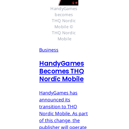
HandyGames 
becomes 
THQ Nordic 
Mobile © 
THQ Nordic 
Mobile
Business
HandyGames
Becomes THQ
Nordic Mobile
HandyGames has
announced its
transition to THQ
Nordic Mobile. As part
of this change, the
publisher will operate