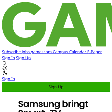
Subscribe
Jobs
gamescom
Campus
Calendar
E-Paper
Sign In
Sign Up
Sign In
Sign Up
Samsung bringt