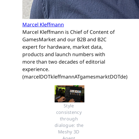
Marcel Kleffmann
Marcel Kleffmann is Chief of Content of
GamesMarket and our B2B and B2C
expert for hardware, market data,
products and launch numbers with
more than two decades of editorial
experience.
(marcelDOTkleffmannATgamesmarktDOTde)
Style 
consistency 
through 
dialogue: the 
Meshy 3D 
Agent 