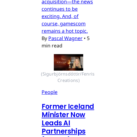
acquisition—the news
continues to be
exciting. And, of
course, gamescom
remains a hot topic.
By
Pascal Wagner
•
5
min read
(Sigurbjörnsdóttir/Fenris 
Creations)
People
Former Iceland
Minister Now
Leads AI
Partnerships