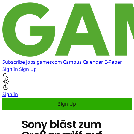
Subscribe
Jobs
gamescom
Campus
Calendar
E-Paper
Sign In
Sign Up
Sign In
Sign Up
Sony bläst zum