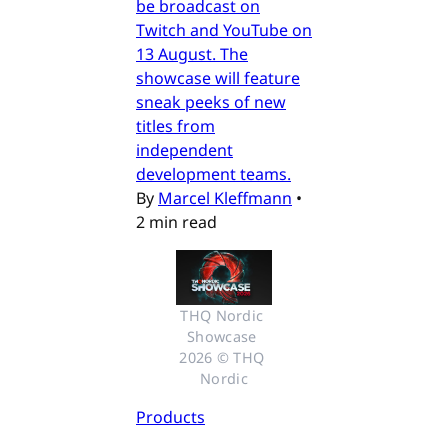
be broadcast on
Twitch and YouTube on
13 August. The
showcase will feature
sneak peeks of new
titles from
independent
development teams.
By
Marcel Kleffmann
•
2 min read
THQ Nordic 
Showcase 
2026 © THQ 
Nordic
Products