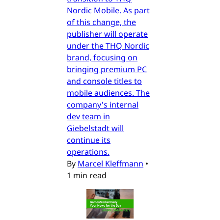
Nordic Mobile. As part
of this change, the
publisher will operate
under the THQ Nordic
brand, focusing on
bringing premium PC
and console titles to
mobile audiences. The
company's internal
dev team in
Giebelstadt will
continue its
operations.
By
Marcel Kleffmann
•
1 min read