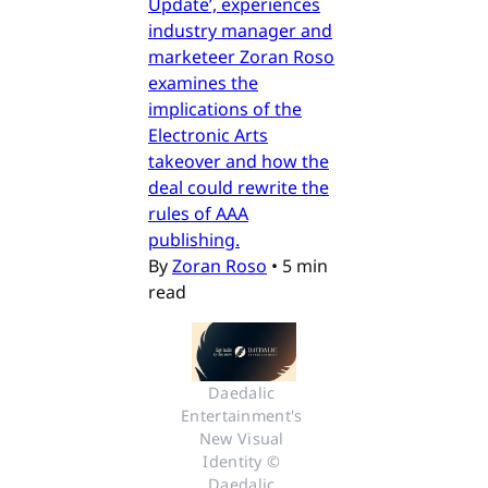
Update’, experiences
industry manager and
marketeer Zoran Roso
examines the
implications of the
Electronic Arts
takeover and how the
deal could rewrite the
rules of AAA
publishing.
By
Zoran Roso
•
5 min
read
Daedalic 
Entertainment's 
New Visual 
Identity © 
Daedalic 