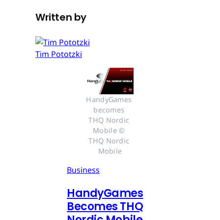
Written by
Tim Pototzki
HandyGames 
becomes 
THQ Nordic 
Mobile © 
THQ Nordic 
Mobile
Business
HandyGames
Becomes THQ
Nordic Mobile