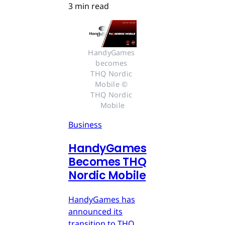
3 min read
HandyGames 
becomes 
THQ Nordic 
Mobile © 
THQ Nordic 
Mobile
Business
HandyGames
Becomes THQ
Nordic Mobile
HandyGames has
announced its
transition to THQ