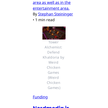
area as well as in the
entertainment area.
By
Stephan Steininger
•
1 min read
Tower 
Alchemist: 
Defend 
Khaldoria by 
Weird 
Chicken 
Games 
(Weird 
Chicken 
Games)
Funding