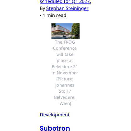
scheduled for Q1 2027.
By
Stephan Steininger
•
1 min read
The FROG 
Conference 
will take 
place at 
Belvedere 21 
in November 
(Picture: 
Johannes 
Stoll / 
Belvedere, 
Wien)
Development
Subotron