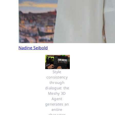
Nadine Seibold
Style 
consistency 
through 
dialogue: the 
Meshy 3D 
Agent 
generates an 
entire 
character 