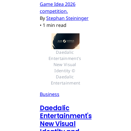
Game Idea 2026
competition.
By
Stephan Steininger
•
1 min read
Daedalic 
Entertainment's 
New Visual 
Identity © 
Daedalic 
Entertainment
Business
Daedalic
Entertainment's
New Visual