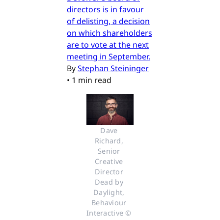
directors is in favour
of delisting, a decision
on which shareholders
are to vote at the next
meeting in September.
By
Stephan Steininger
•
1 min read
Dave 
Richard, 
Senior 
Creative 
Director 
Dead by 
Daylight, 
Behaviour 
Interactive © 