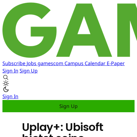
Subscribe
Jobs
gamescom
Campus
Calendar
E-Paper
Sign In
Sign Up
Sign In
Sign Up
Uplay+: Ubisoft