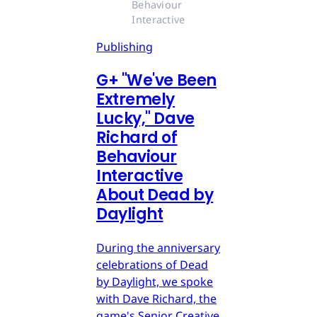
Behaviour 
Interactive
Publishing
G
+
"We've Been
Extremely
Lucky," Dave
Richard of
Behaviour
Interactive
About Dead by
Daylight
During the anniversary
celebrations of Dead
by Daylight, we spoke
with Dave Richard, the
game's Senior Creative