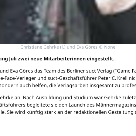
Christiane Gehrke (l.) und Eva Göres © None
ang Juli zwei neue Mitarbeiterinnen eingestellt.
e und Eva Göres das Team des Berliner suct Verlag ("Game Fa
Face-Verleger und suct-Geschäftsführer Peter C. Krell nic
sondern auch helfen, die Verlagsarbeit insgesamt zu profes
ehrke an. Nach Ausbildung und Studium war Gehrke zuletzt b
äftsführers begleitete sie den Launch des Männermagazin
. Sie wird künftig stark an der redaktionellen Gestaltung 