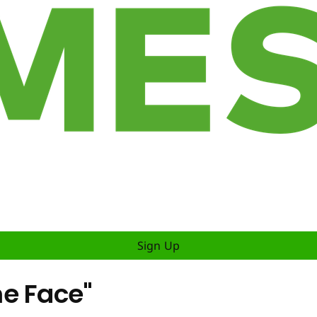
Sign Up
e Face"