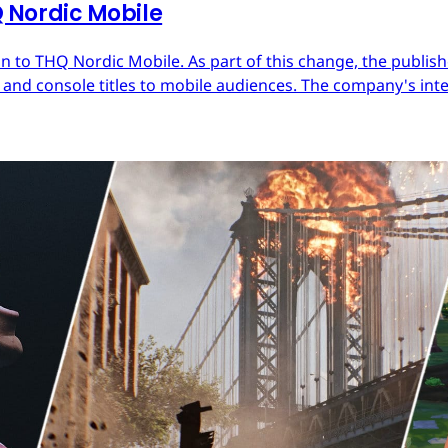
Nordic Mobile
 to THQ Nordic Mobile. As part of this change, the publish
nd console titles to mobile audiences. The company's inter