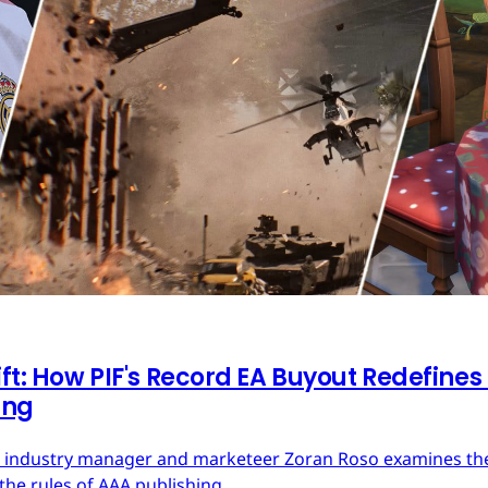
ft: How PIF's Record EA Buyout Redefines
ing
ces industry manager and marketeer Zoran Roso examines the 
the rules of AAA publishing.