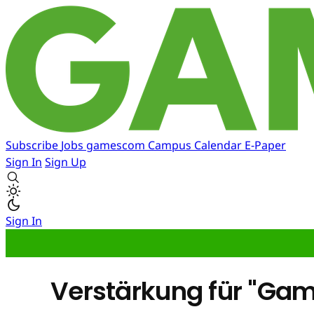
Subscribe
Jobs
gamescom
Campus
Calendar
E-Paper
Sign In
Sign Up
Sign In
Verstärkung für "Gam