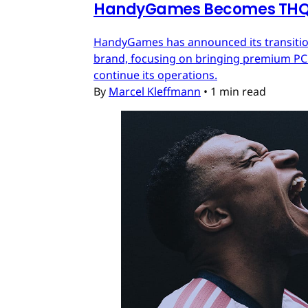
HandyGames Becomes THQ 
HandyGames has announced its transition
brand, focusing on bringing premium PC a
continue its operations.
By
Marcel Kleffmann
•
1 min read