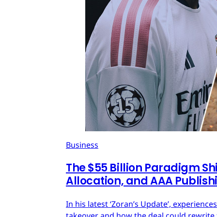
Business
The $55 Billion Paradigm Shi
Allocation, and AAA Publish
In his latest ‘Zoran’s Update’, experien
takeover and how the deal could rewrite 