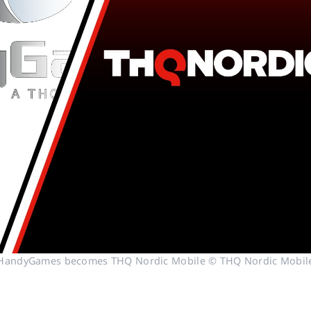
HandyGames becomes THQ Nordic Mobile © THQ Nordic Mobil