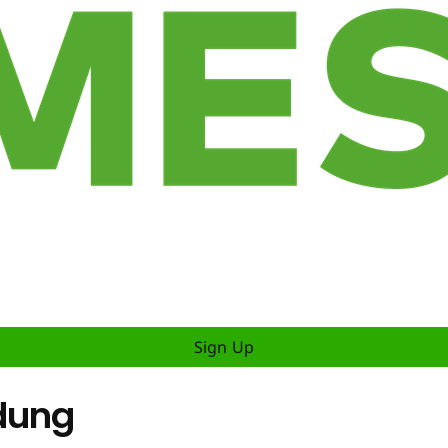
Sign Up
dung