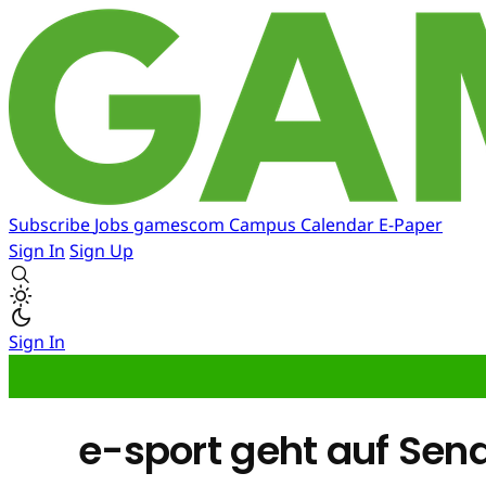
Subscribe
Jobs
gamescom
Campus
Calendar
E-Paper
Sign In
Sign Up
Sign In
e-sport geht auf Sen