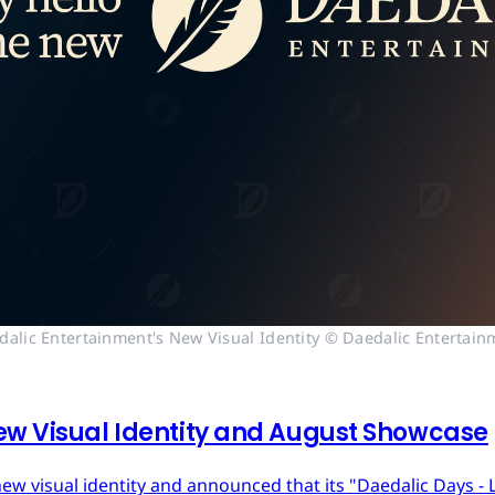
dalic Entertainment's New Visual Identity © Daedalic Entertain
ew Visual Identity and August Showcase
ew visual identity and announced that its "Daedalic Days - 