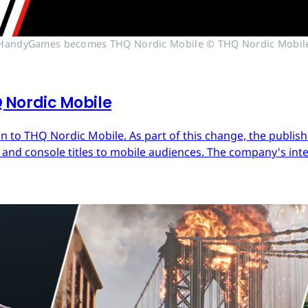
HandyGames becomes THQ Nordic Mobile © THQ Nordic Mobil
Nordic Mobile
 to THQ Nordic Mobile. As part of this change, the publish
nd console titles to mobile audiences. The company's inter