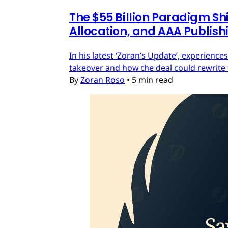
The $55 Billion Paradigm Shi
Allocation, and AAA Publish
In his latest ‘Zoran’s Update’, experien
takeover and how the deal could rewrite 
By
Zoran Roso
•
5 min read