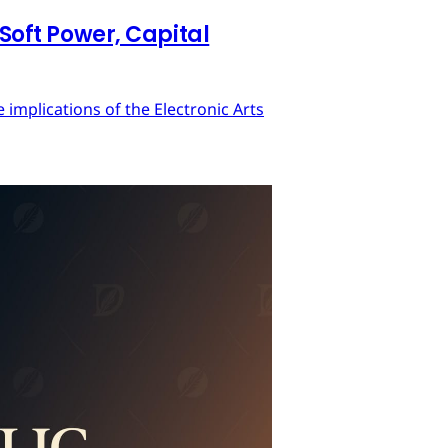
 Soft Power, Capital
implications of the Electronic Arts