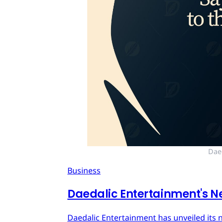
Dae
Business
Daedalic Entertainment's N
Daedalic Entertainment has unveiled its n