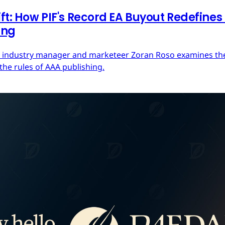
ft: How PIF's Record EA Buyout Redefines
ing
ces industry manager and marketeer Zoran Roso examines the 
the rules of AAA publishing.