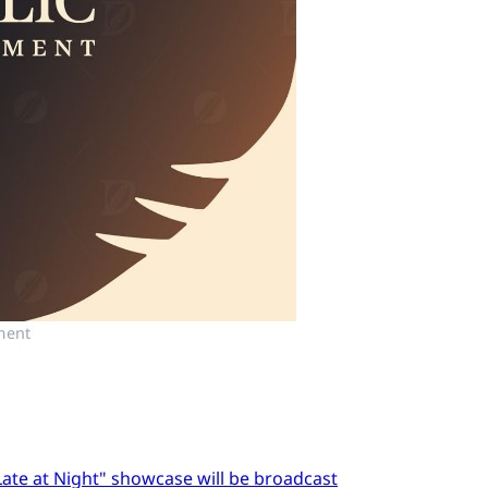
ment
Late at Night" showcase will be broadcast