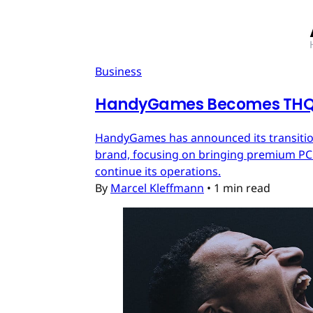
Business
HandyGames Becomes THQ 
HandyGames has announced its transition
brand, focusing on bringing premium PC a
continue its operations.
By
Marcel Kleffmann
•
1 min read