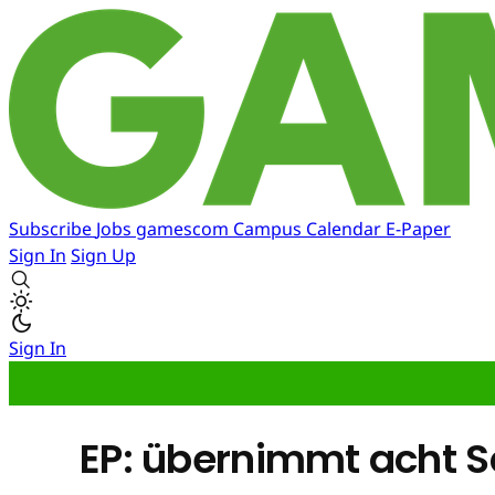
Subscribe
Jobs
gamescom
Campus
Calendar
E-Paper
Sign In
Sign Up
Sign In
EP: übernimmt acht S