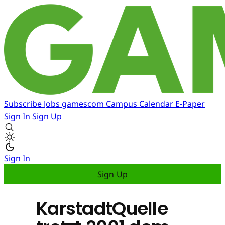
Subscribe
Jobs
gamescom
Campus
Calendar
E-Paper
Sign In
Sign Up
Sign In
Sign Up
KarstadtQuelle