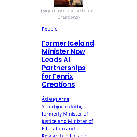
(Sigurbjörnsdóttir/Fenris 
Creations)
People
Former Iceland
Minister Now
Leads AI
Partnerships
for Fenrix
Creations
Áslaug Arna
Sigurbjörnsdóttir,
formerly Minister of
Justice and Minister of
Education and
Research in Iceland,