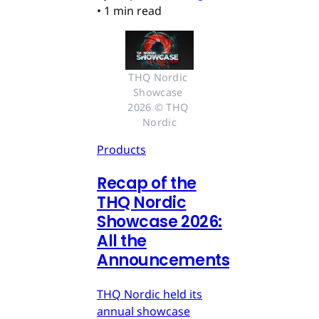
•
1 min read
THQ Nordic 
Showcase 
2026 © THQ 
Nordic
Products
Recap of the
THQ Nordic
Showcase 2026:
All the
Announcements
THQ Nordic held its
annual showcase