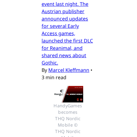
event last night. The
Austrian publisher
announced updates
for several Early
Access games,
launched the first DLC
for Reanimal, and
shared news about
Gothic.
By
Marcel Kleffmann
•
3 min read
HandyGames 
becomes 
THQ Nordic 
Mobile © 
THQ Nordic 