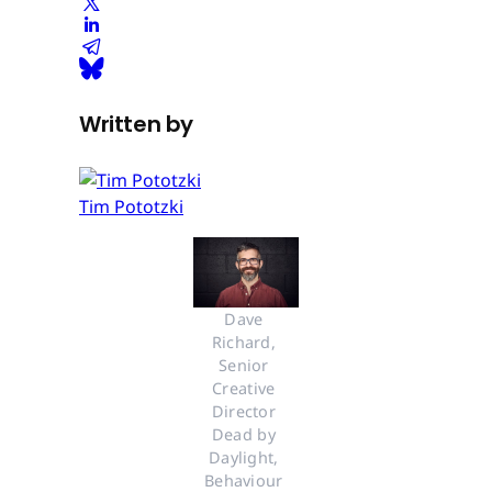
Written by
Tim Pototzki
Dave 
Richard, 
Senior 
Creative 
Director 
Dead by 
Daylight, 
Behaviour 