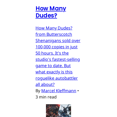
How Many
Dudes?
How Many Dudes?
from Butterscotch
Shenanigans sold over
100,000 copies in just
50 hours. It's the
studio's fastest-selling
game to date. But
what exactly is this
roguelike autobattler
all about?
By
Marcel Kleffmann
•
3 min read