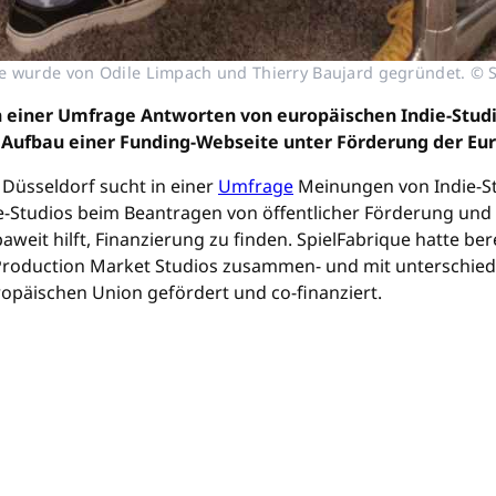
e wurde von Odile Limpach und Thierry Baujard gegründet. © 
 einer Umfrage Antworten von europäischen Indie-Studio
der Aufbau einer Funding-Webseite unter Förderung der 
 Düsseldorf sucht in einer
Umfrage
Meinungen von Indie-St
-Studios beim Beantragen von öffentlicher Förderung und b
aweit hilft, Finanzierung zu finden. SpielFabrique hatte ber
oduction Market Studios zusammen- und mit unterschiedli
ropäischen Union gefördert und co-finanziert.