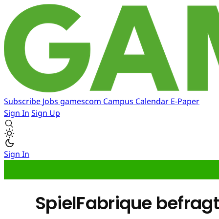
Subscribe
Jobs
gamescom
Campus
Calendar
E-Paper
Sign In
Sign Up
Sign In
SpielFabrique befrag