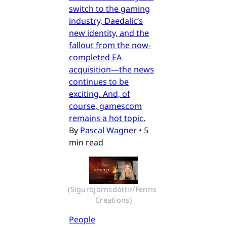
switch to the gaming
industry, Daedalic’s
new identity, and the
fallout from the now-
completed EA
acquisition—the news
continues to be
exciting. And, of
course, gamescom
remains a hot topic.
By
Pascal Wagner
•
5
min read
(Sigurbjörnsdóttir/Fenris 
Creations)
People