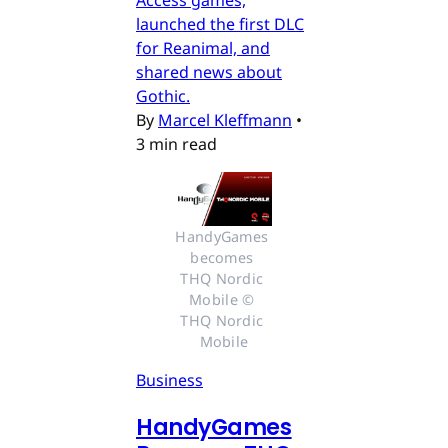
launched the first DLC
for Reanimal, and
shared news about
Gothic.
By
Marcel Kleffmann
•
3 min read
HandyGames 
becomes 
THQ Nordic 
Mobile © 
THQ Nordic 
Mobile
Business
HandyGames