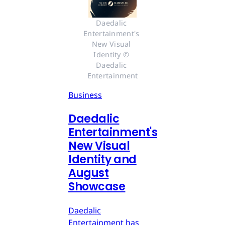
Daedalic 
Entertainment's 
New Visual 
Identity © 
Daedalic 
Entertainment
Business
Daedalic
Entertainment's
New Visual
Identity and
August
Showcase
Daedalic
Entertainment has