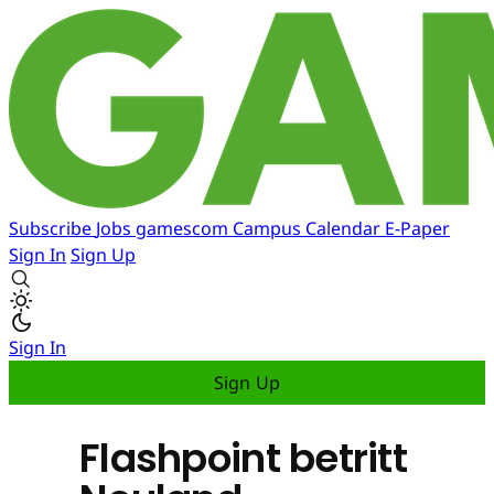
Subscribe
Jobs
gamescom
Campus
Calendar
E-Paper
Sign In
Sign Up
Sign In
Sign Up
Flashpoint betritt