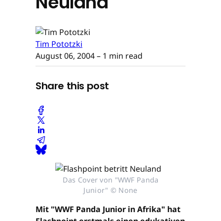
Neuland
Tim Pototzki
August 06, 2004
– 1 min read
Share this post
Das Cover von "WWF Panda
Junior" © None
Mit "WWF Panda Junior in Afrika" hat
Flashpoint erstmals einen edukativen