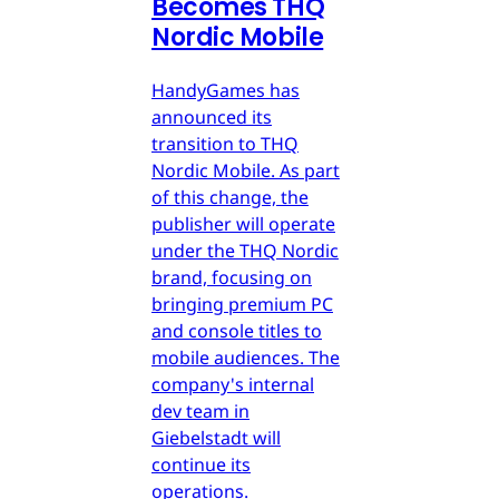
Becomes THQ
Nordic Mobile
HandyGames has
announced its
transition to THQ
Nordic Mobile. As part
of this change, the
publisher will operate
under the THQ Nordic
brand, focusing on
bringing premium PC
and console titles to
mobile audiences. The
company's internal
dev team in
Giebelstadt will
continue its
operations.