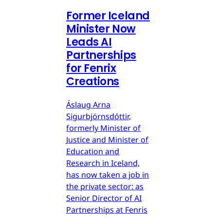
Former Iceland
Minister Now
Leads AI
Partnerships
for Fenrix
Creations
Áslaug Arna
Sigurbjörnsdóttir,
formerly Minister of
Justice and Minister of
Education and
Research in Iceland,
has now taken a job in
the private sector: as
Senior Director of AI
Partnerships at Fenris