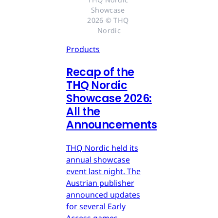
Showcase 
2026 © THQ 
Nordic
Products
Recap of the
THQ Nordic
Showcase 2026:
All the
Announcements
THQ Nordic held its
annual showcase
event last night. The
Austrian publisher
announced updates
for several Early
Access games,