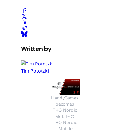
Written by
Tim Pototzki
HandyGames 
becomes 
THQ Nordic 
Mobile © 
THQ Nordic 
Mobile