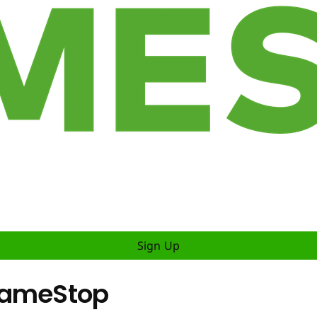
Sign Up
GameStop