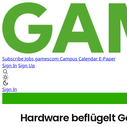
Subscribe
Jobs
gamescom
Campus
Calendar
E-Paper
Sign In
Sign Up
Sign In
Hardware beflügelt 