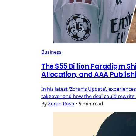
Business
The $55 Billion Paradigm Shi
Allocation, and AAA Publish
In his latest ‘Zoran’s Update’, experien
takeover and how the deal could rewrite 
By
Zoran Roso
•
5 min read