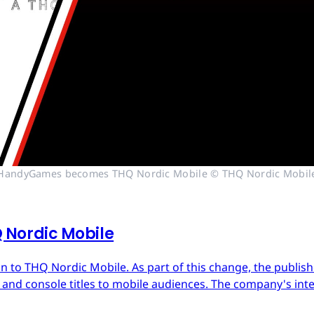
HandyGames becomes THQ Nordic Mobile © THQ Nordic Mobil
Nordic Mobile
 to THQ Nordic Mobile. As part of this change, the publish
nd console titles to mobile audiences. The company's inter