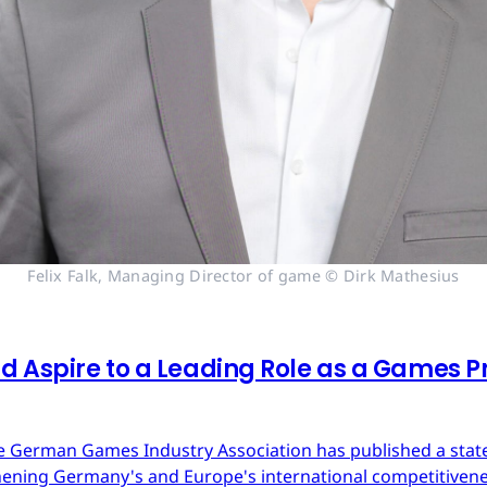
Felix Falk, Managing Director of game © Dirk Mathesius
 Aspire to a Leading Role as a Games Pr
 German Games Industry Association has published a state
ning Germany's and Europe's international competitivene