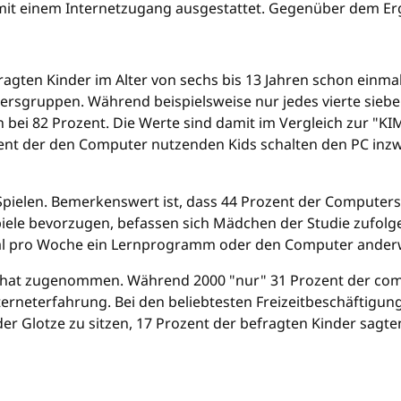
it einem Internetzugang ausgestattet. Gegenüber dem Erge
gten Kinder im Alter von sechs bis 13 Jahren schon einmal
ersgruppen. Während beispielsweise nur jedes vierte siebe
 bei 82 Prozent. Die Werte sind damit im Vergleich zur "KI
ozent der den Computer nutzenden Kids schalten den PC in
Spielen. Bemerkenswert ist, dass 44 Prozent der Computerspi
piele bevorzugen, befassen sich Mädchen der Studie zufol
al pro Woche ein Lernprogramm oder den Computer anderwe
er hat zugenommen. Während 2000 "nur" 31 Prozent der com
nterneterfahrung. Bei den beliebtesten Freizeitbeschäftigun
er Glotze zu sitzen, 17 Prozent der befragten Kinder sagten,