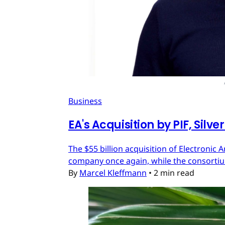
Business
EA's Acquisition by PIF, Silv
The $55 billion acquisition of Electronic 
company once again, while the consortium
By
Marcel Kleffmann
•
2 min read