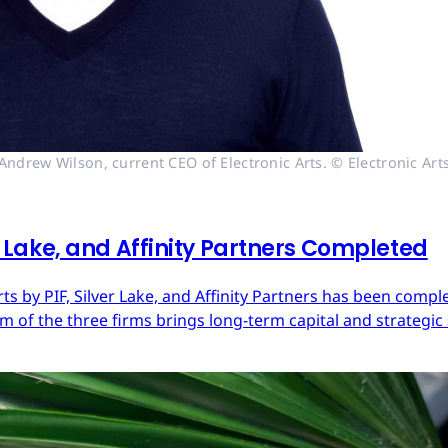
Andrew Wilson, current CEO of Electronic Arts. © Electronic Art
er Lake, and Affinity Partners Completed
Arts by PIF, Silver Lake, and Affinity Partners has been com
 of the three firms brings long-term capital and strategic 