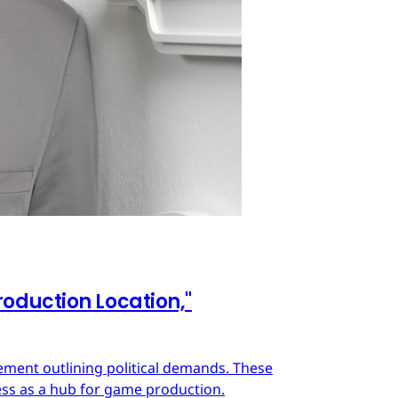
oduction Location,"
ment outlining political demands. These
ss as a hub for game production.