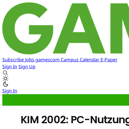
Subscribe
Jobs
gamescom
Campus
Calendar
E-Paper
Sign In
Sign Up
Sign In
KIM 2002: PC-Nutzung