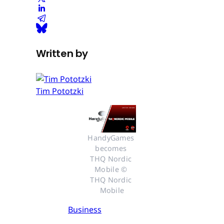
Written by
Tim Pototzki
HandyGames 
becomes 
THQ Nordic 
Mobile © 
THQ Nordic 
Mobile
Business