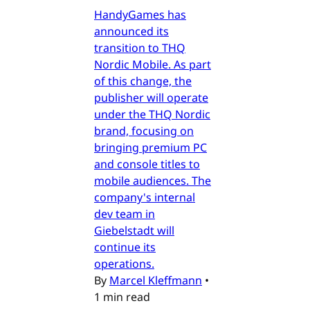
HandyGames has
announced its
transition to THQ
Nordic Mobile. As part
of this change, the
publisher will operate
under the THQ Nordic
brand, focusing on
bringing premium PC
and console titles to
mobile audiences. The
company's internal
dev team in
Giebelstadt will
continue its
operations.
By
Marcel Kleffmann
•
1 min read