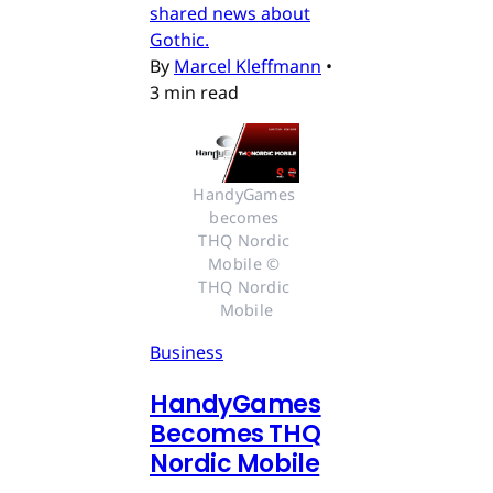
shared news about
Gothic.
By
Marcel Kleffmann
•
3 min read
HandyGames 
becomes 
THQ Nordic 
Mobile © 
THQ Nordic 
Mobile
Business
HandyGames
Becomes THQ
Nordic Mobile