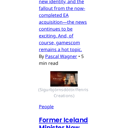
new identity, and the
fallout from the now-
completed EA
acquisition—the news
continues to be
exciting. And, of
course, gamescom
remains a hot topic.
By
Pascal Wagner
•
5
min read
(Sigurbjörnsdóttir/Fenris 
Creations)
People
Former Iceland
Minister Now