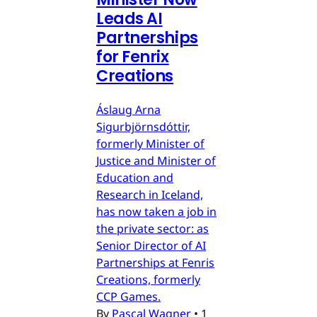
Leads AI
Partnerships
for Fenrix
Creations
Áslaug Arna
Sigurbjörnsdóttir,
formerly Minister of
Justice and Minister of
Education and
Research in Iceland,
has now taken a job in
the private sector: as
Senior Director of AI
Partnerships at Fenris
Creations, formerly
CCP Games.
By
Pascal Wagner
•
1