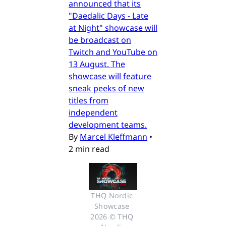
announced that its
"Daedalic Days - Late
at Night" showcase will
be broadcast on
Twitch and YouTube on
13 August. The
showcase will feature
sneak peeks of new
titles from
independent
development teams.
By
Marcel Kleffmann
•
2 min read
THQ Nordic 
Showcase 
2026 © THQ 