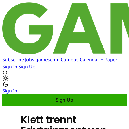
Subscribe
Jobs
gamescom
Campus
Calendar
E-Paper
Sign In
Sign Up
Sign In
Sign Up
Klett trennt